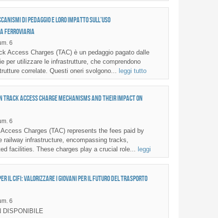
canismi di pedaggio e loro impatto sull’uso
a ferroviaria
m. 6
ack Access Charges (TAC) è un pedaggio pagato dalle
e per utilizzare le infrastrutture, che comprendono
strutture correlate. Questi oneri svolgono...
leggi tutto
n track access charge mechanisms and their impact on
m. 6
Access Charges (TAC) represents the fees paid by
ze railway infrastructure, encompassing tracks,
ted facilities. These charges play a crucial role...
leggi
 il CIFI: valorizzare i giovani per il futuro del trasporto
m. 6
 DISPONIBILE