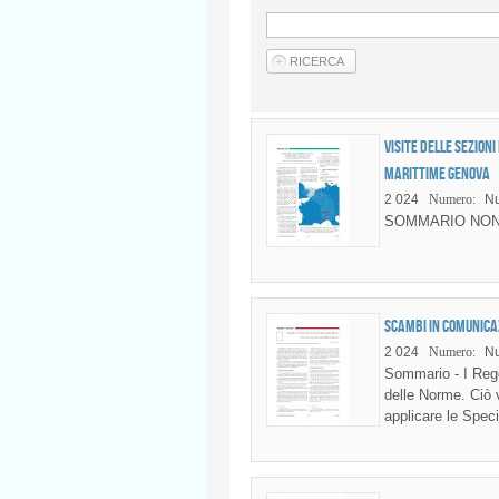
Visite delle sezioni
Marittime Genova
2 024
Numero:
Nu
SOMMARIO NON
Scambi in comunica
2 024
Numero:
Nu
Sommario - I Regol
delle Norme. Ciò v
applicare le Specif