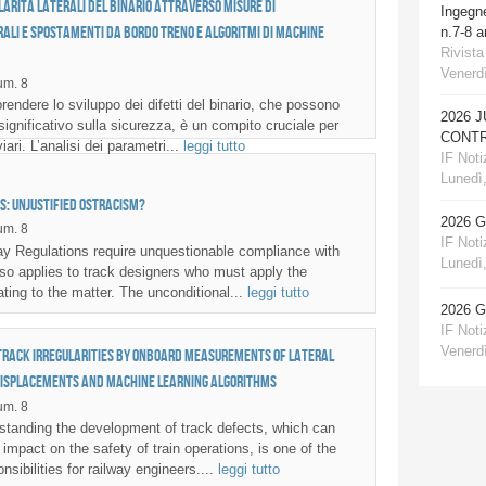
olarità laterali del binario attraverso misure di
Ingegn
rali e spostamenti da bordo treno e algoritmi di Machine
n.7-8 
Rivista
Venerdì
m. 8
ndere lo sviluppo dei difetti del binario, che possono
2026 
ignificativo sulla sicurezza, è un compito cruciale per
CONTR
viari. L’analisi dei parametri...
leggi tutto
IF Notiz
Lunedì,
s: unjustified ostracism?
2026 
m. 8
IF Notiz
y Regulations require unquestionable compliance with
Lunedì,
lso applies to track designers who must apply the
ating to the matter. The unconditional...
leggi tutto
2026 
IF Notiz
Venerdì
track irregularities by onboard measurements of lateral
displacements and Machine Learning algorithms
m. 8
tanding the development of track defects, which can
 impact on the safety of train operations, is one of the
nsibilities for railway engineers....
leggi tutto