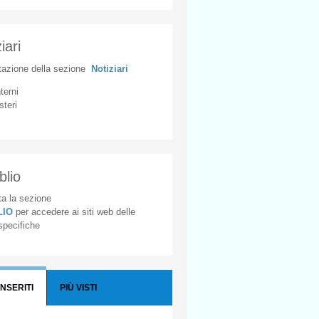
iari
tazione
della
sezione
Notiziari
nterni
steri
blio
a la sezione
BLIO
per accedere ai siti web delle
 specifiche
INSERITI
PIÙ VISTI