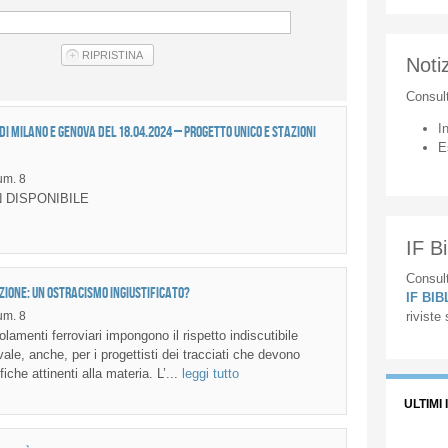
Notiz
Consul
I
 di Milano e Genova del 18.04.2024 – Progetto Unico e Stazioni
E
m. 8
 DISPONIBILE
IF Bi
Consult
zione: un ostracismo ingiustificato?
IF BI
m. 8
riviste
amenti ferroviari impongono il rispetto indiscutibile
ale, anche, per i progettisti dei tracciati che devono
iche attinenti alla materia. L’...
leggi tutto
ULTIMI 