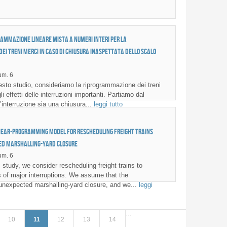
rammazione lineare mista a numeri interi per la
i treni merci in caso di chiusura inaspettata dello scalo
m. 6
sto studio, consideriamo la riprogrammazione dei treni
li effetti delle interruzioni importanti. Partiamo dal
’interruzione sia una chiusura...
leggi tutto
near-Programming Model for Rescheduling Freight Trains
ed Marshalling-Yard Closure
m. 6
 study, we consider rescheduling freight trains to
s of major interruptions. We assume that the
n unexpected marshalling-yard closure, and we...
leggi
…
10
11
12
13
14