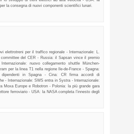
er la consegna di nuovi componenti scientifici lunari.
lettrotreni per il traffico regionale - Internazionale: L.
committee del CER - Russia: il Sapsan vince il premio
- Internazionale: nuovo collegamento shuttle München-
tram per la linea T1 nella regione Ile-de-France - Spagna:
dipendenti in Spagna - Cina: CR firma accordi di
e - Internazionale: SWS entra in Systra - Internazionale:
tra Moxa Europe e Robotron - Polonia: la più grande gara
ettore ferroviario - USA: la NASA completa l’innesto degli