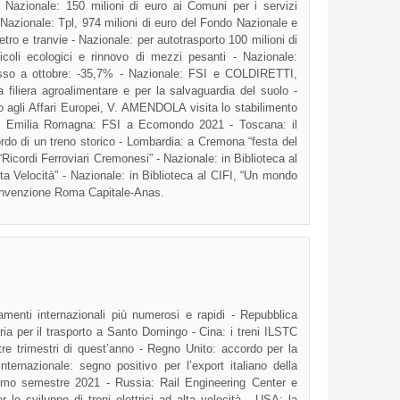
azionale: 150 milioni di euro ai Comuni per i servizi
- Nazionale: Tpl, 974 milioni di euro del Fondo Nazionale e
tro e tranvie - Nazionale: per autotrasporto 100 milioni di
eicoli ecologici e rinnovo di mezzi pesanti - Nazionale:
osso a ottobre: -35,7% - Nazionale: FSI e COLDIRETTI,
la filiera agroalimentare e per la salvaguardia del suolo -
to agli Affari Europei, V. AMENDOLA visita lo stabilimento
o - Emilia Romagna: FSI a Ecomondo 2021 - Toscana: il
rdo di un treno storico - Lombardia: a Cremona “festa del
Ricordi Ferroviari Cremonesi” - Nazionale: in Biblioteca al
lta Velocità” - Nazionale: in Biblioteca al CIFI, “Un mondo
 convenzione Roma Capitale-Anas.
enti internazionali più numerosi e rapidi - Repubblica
aria per il trasporto a Santo Domingo - Cina: i treni ILSTC
re trimestri di quest’anno - Regno Unito: accordo per la
Internazionale: segno positivo per l’export italiano della
imo semestre 2021 - Russia: Rail Engineering Center e
 lo sviluppo di treni elettrici ad alta velocità - USA: la