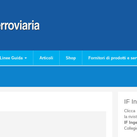
Linee Guida
Articoli
Shop
Fornitori di prodotti e ser
IF I
Clicca
la
rivis
IF
Inge
Collegi