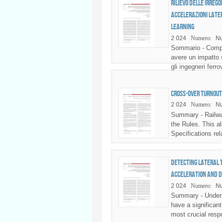
Rilievo delle irreg
accelerazioni late
Learning
2 024
Numero:
Nu
Sommario - Compre
avere un impatto s
gli ingegneri ferro
Cross-over turnout
2 024
Numero:
Nu
Summary - Railwa
the Rules. This a
Specifications rel
Detecting lateral 
acceleration and 
2 024
Numero:
Nu
Summary - Unders
have a significant
most crucial respo