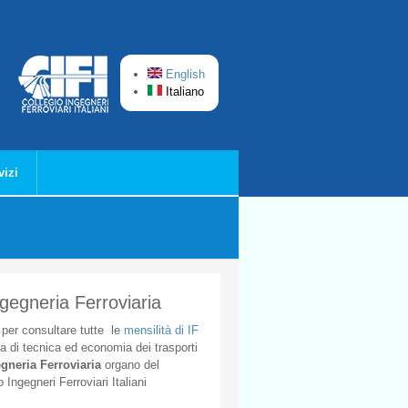
English
Italiano
vizi
ngegneria Ferroviaria
per
consultare
tutte
le
mensilità
di
IF
ta
di
tecnica
ed
economia
dei
trasporti
gneria
Ferroviaria
organo
del
o
Ingegneri
Ferroviari
Italiani