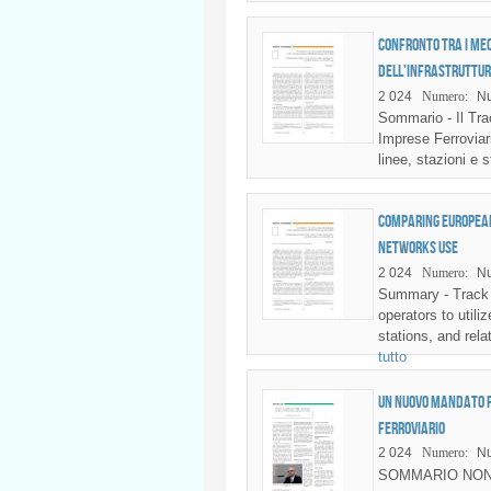
Confronto tra i mec
dell’infrastruttur
2 024
Numero:
Nu
Sommario - Il Tr
Imprese Ferroviari
linee, stazioni e 
Comparing europea
networks use
2 024
Numero:
Nu
Summary - Track 
operators to utili
stations, and rela
tutto
Un nuovo mandato per
ferroviario
2 024
Numero:
Nu
SOMMARIO NON