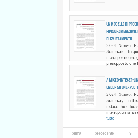
Un modello di prog
riprogrammazione de
di smistamento
2 024
Numero:
Nu
Sommario - In que
merci per ridurre g
presupposto che l
A Mixed-Integer-Li
under an Unexpect
2 024
Numero:
Nu
Summary - In this
reduce the effect
interruption is a
tutto
Pagine
…
« prima
‹ precedente
9