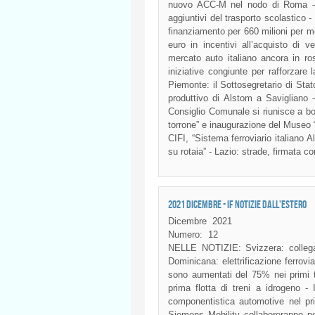
nuovo ACC-M nel nodo di Roma - N
aggiuntivi del trasporto scolastico 
finanziamento per 660 milioni per me
euro in incentivi all’acquisto di v
mercato auto italiano ancora in r
iniziative congiunte per rafforzare 
Piemonte: il Sottosegretario di Sta
produttivo di Alstom a Saviglian
Consiglio Comunale si riunisce a bo
torrone” e inaugurazione del Museo “
CIFI, “Sistema ferroviario italiano A
su rotaia” - Lazio: strade, firmata
2021 DICEMBRE - IF NOTIZIE DALL'ESTERO
Dicembre
2021
Numero:
12
NELLE NOTIZIE: Svizzera: collegam
Dominicana: elettrificazione ferrovi
sono aumentati del 75% nei primi t
prima flotta di treni a idrogeno - 
componentistica automotive nel pr
Siemens Mobility collaboreranno per