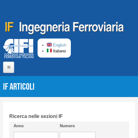
Salta al contenuto principale
English
Italiano
Home
IF Articoli
Chi siamo
Comitato di Redazione
CIFI in breve
Ricerca nelle sezioni IF
Anno
Numero
Linee Guida