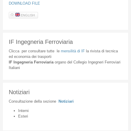
DOWNLOAD FILE
ENGLISH
IF Ingegneria Ferroviaria
Clicca
per
consultare
tutte
le
mensilità
di
IF
la
rivista
di
tecnica
ed
economia
dei
trasporti
IF
Ingegneria
Ferroviaria
organo
del
Collegio
Ingegneri
Ferroviari
Italiani
Notiziari
Consultazione
della
sezione
Notiziari
Interni
Esteri