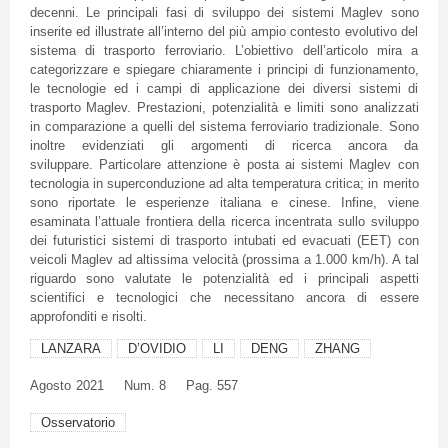
decenni. Le principali fasi di sviluppo dei sistemi Maglev sono
inserite ed illustrate all’interno del più ampio contesto evolutivo del
sistema di trasporto ferroviario. L’obiettivo dell’articolo mira a
categorizzare e spiegare chiaramente i principi di funzionamento,
le tecnologie ed i campi di applicazione dei diversi sistemi di
trasporto Maglev. Prestazioni, potenzialità e limiti sono analizzati
in comparazione a quelli del sistema ferroviario tradizionale. Sono
inoltre evidenziati gli argomenti di ricerca ancora da
sviluppare. Particolare attenzione è posta ai sistemi Maglev con
tecnologia in superconduzione ad alta temperatura critica; in merito
sono riportate le esperienze italiana e cinese. Infine, viene
esaminata l’attuale frontiera della ricerca incentrata sullo sviluppo
dei futuristici sistemi di trasporto intubati ed evacuati (EET) con
veicoli Maglev ad altissima velocità (prossima a 1.000 km/h). A tal
riguardo sono valutate le potenzialità ed i principali aspetti
scientifici e tecnologici che necessitano ancora di essere
approfonditi e risolti.
LANZARA
D’OVIDIO
LI
DENG
ZHANG
Agosto
2021
Num. 8
Pag. 557
Osservatorio