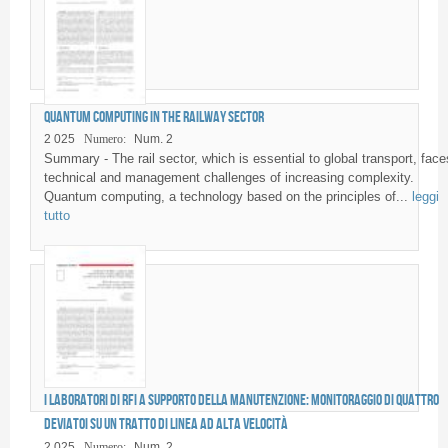
Quantum computing in the railway sector
2 025
Numero:
Num. 2
Summary - The rail sector, which is essential to global transport, face
technical and management challenges of increasing complexity.
Quantum computing, a technology based on the principles of...
leggi
tutto
I Laboratori di RFI a supporto della manutenzione: monitoraggio di quattro
deviatoi su un tratto di linea ad alta velocità
2 025
Numero:
Num. 2