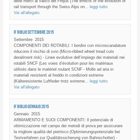
delle merci al valico del Frejus (The effects of the evolution of
rail transport through the Swiss Alps on...
leggi tutto
Vai all'allegato
IF BIBLIO SETTEMBRE 2015
Settembre
2015
COMPONENTI DEI ROTABILI: I bordini con microscanalature
riducono il rischio di svio (Micro-ribbed wheel tread cuts
derailment risk) - Linee evolutive dell’impiego dei materiali nei
rotabili SNCF (Les voies d’évolution pour les matériaux
utilisés dans le matériel roulant SCNF - Molle ad aria in
materiali resistenti al freddo in condizioni estreme
(Kälteresistente Luftfeder trotz extreme...
leggi tutto
Vai all'allegato
IF BIBLIO GENNAIO 2015
Gennaio
2015
ARMAMENTO E SUOI COMPONENTI: Il potenziale di
ottimizzazione nel campo dei metodi di prova per assicurare
la migliore qualità del pietrisco (Optimierungspotenziale bei
Testverfahren zur Qualitätssicherung von Bahnschotter) -