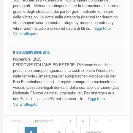
500 frecciarossa - Centraline PCU di spinta continua dei
pantografi - Metodo per diagnosticare la formazione di usure a
gradino degli striscianti dei panto- grafi mediante le misure
delle vibrazioni in- dotte nella catenaria (Method for detecting
step-shaped wear on contact strips by measuring catenary
vibra- tino) - Studio a creep ed usura di fili di...
leggi tutto
Vai all'allegato
IF BIBLIO NOVEMBRE 2015
Novembre
2015
FERROVIE ITALIANE ED ESTERE: Rielaborazione delle
prescrizioni europee riguardanti la costruzione e l’esercizio
delle ferrovie (Umsetzung der europäischen Vorgaben in der
Bau-Eisenbahnaufsicht) - Il registro anagrafico nazionale dei
veicoli. Questioni legali derivanti dalla sua applica- zione (Das
Nationale Fahrzeugeinstellungsregis- ter, Rechtsfragen aus
der Praxis) - La linea AV est-europea. Un...
leggi tutto
Vai all'allegato
« prima
‹ precedente
…
3
4
5
6
Pagine
7
8
9
10
11
seguente ›