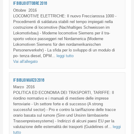
IF BIBLIO OTTOBRE 2016
Ottobre
2016
LOCOMOTIVE ELETTRICHE: Il nuovo Frecciarossa 1000 -
Procedimenti di saldatura stabili nel tempo impiegati nella
costruzione di locomotive (Nachhaltiges Schweissen im
Lokomotivbau) - Moderne locomotive Siemens per il tra-
sporto veloce passeggeri nel Nordamerica (Moderne
Lokomotiven Siemens für den nordamerikanischen
Personenverkehr) - La sfida per lo sviluppo di un modulo di
po- tenza diesel, DPM...
leggi tutto
Vai all'allegato
IF BIBLIO MARZO 2016
Marzo
2016
POLITICA ED ECONOMIA DEI TRASPORTI, TARIFFE: Il
riordino normativo e i manuali di mestiere delle imprese
ferroviarie - Un settore forte e di successo (A strong
successful sector) - Pro e contro la tariffazione delle tracce
orario basata sul rumore (Sinn und Unsinn lärmbasierte
Trassenpreisesysteme) - Indirizzi di alcuni paesi EU per la
valutazione delle esternalità dei trasporti (Guidelines of...
leggi
tutto