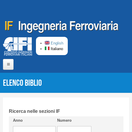
Salta al contenuto principale
English
Italiano
Home
Elenco Biblio
Chi siamo
Comitato di Redazione
CIFI in breve
Ricerca nelle sezioni IF
Anno
Numero
Linee Guida