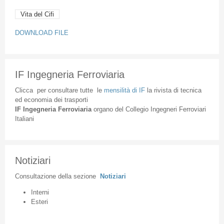
Vita del Cifi
DOWNLOAD FILE
IF Ingegneria Ferroviaria
Clicca
per
consultare
tutte
le
mensilità
di
IF
la
rivista
di
tecnica
ed
economia
dei
trasporti
IF
Ingegneria
Ferroviaria
organo
del
Collegio
Ingegneri
Ferroviari
Italiani
Notiziari
Consultazione
della
sezione
Notiziari
Interni
Esteri