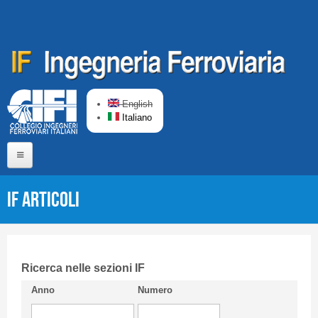
Salta al contenuto principale
English
Italiano
Home
IF Articoli
Chi siamo
Comitato di Redazione
CIFI in breve
Ricerca nelle sezioni IF
Anno
Numero
Linee Guida