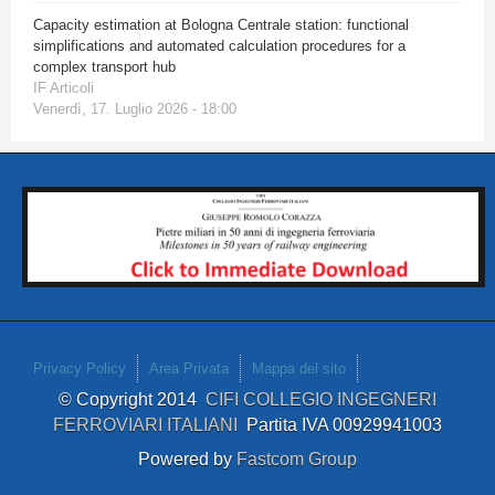
Capacity estimation at Bologna Centrale station: functional
simplifications and automated calculation procedures for a
complex transport hub
IF Articoli
Venerdì, 17. Luglio 2026 - 18:00
Privacy Policy
Area Privata
Mappa del sito
© Copyright 2014
CIFI COLLEGIO INGEGNERI
FERROVIARI ITALIANI
Partita IVA 00929941003
Powered by
Fastcom Group