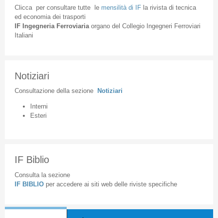
Clicca
per
consultare
tutte
le
mensilità
di
IF
la
rivista
di
tecnica
ed
economia
dei
trasporti
IF
Ingegneria
Ferroviaria
organo
del
Collegio
Ingegneri
Ferroviari
Italiani
Notiziari
Consultazione
della
sezione
Notiziari
Interni
Esteri
IF Biblio
Consulta la sezione
IF BIBLIO
per accedere ai siti web delle riviste specifiche