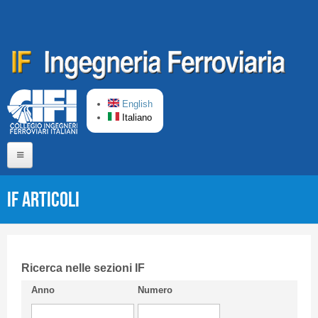
Salta al contenuto principale
English
Italiano
Home
IF Articoli
Chi siamo
Comitato di Redazione
CIFI in breve
Ricerca nelle sezioni IF
Anno
Numero
Linee Guida