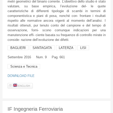
metri
geometrici
del
binario
corrente
.
L’obiettivo
dello
studio
è
stato
valutare
,
su
base
empirica
,
l’evoluzione
del- le quote
caratteristiche
di
differenti
tipologie
di
scambi
in termini
di
componentistica
e
piani
di
posa
,
nonché
con-
frontare
i
risultati
rispetto
alle
normative
ancora
vigenti
al
momento
dell’analisi
. I
risultati
ottenuti
,
pur
tenuto
conto
del
campione
e del tempo
di
osservazione
,
forni
-
scono
comunque
indicazioni
per
una
manutenzione
effi
-
ciente
basata
su
frequenze
di
controllo
mirate
in
conside
-
razione
dell’evoluzione
dei
difetti
.
BAGLIERI
SANTAGATA
LATERZA
LISI
Settembre
2016
Num. 9
Pag. 661
Scienza e Tecnica
DOWNLOAD FILE
ENGLISH
IF Ingegneria Ferroviaria