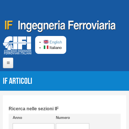
Salta al contenuto principale
English
Italiano
Home
IF Articoli
Chi siamo
Comitato di Redazione
CIFI in breve
Ricerca nelle sezioni IF
Anno
Numero
Linee Guida