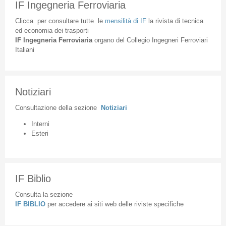
IF Ingegneria Ferroviaria
Clicca
per
consultare
tutte
le
mensilità
di
IF
la
rivista
di
tecnica
ed
economia
dei
trasporti
IF
Ingegneria
Ferroviaria
organo
del
Collegio
Ingegneri
Ferroviari
Italiani
Notiziari
Consultazione
della
sezione
Notiziari
Interni
Esteri
IF Biblio
Consulta la sezione
IF BIBLIO
per accedere ai siti web delle riviste specifiche