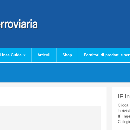
Linee Guida
Articoli
Shop
Fornitori di prodotti e ser
IF I
Clicca
la
rivis
IF
Inge
Collegi