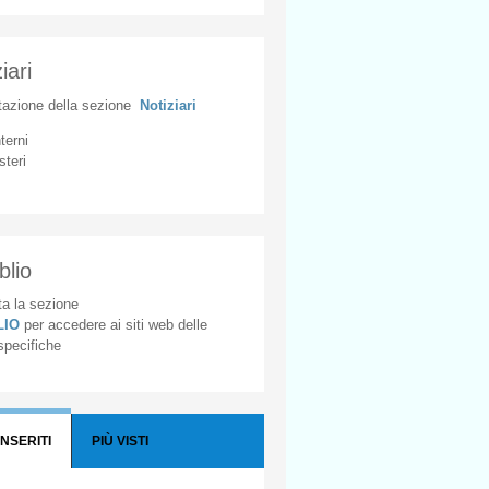
iari
tazione
della
sezione
Notiziari
nterni
steri
blio
a la sezione
BLIO
per accedere ai siti web delle
 specifiche
INSERITI
PIÙ VISTI