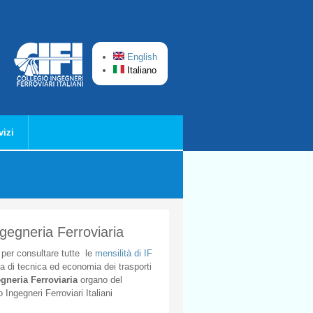
English
Italiano
vizi
ngegneria Ferroviaria
per
consultare
tutte
le
mensilità
di
IF
ta
di
tecnica
ed
economia
dei
trasporti
gneria
Ferroviaria
organo
del
o
Ingegneri
Ferroviari
Italiani