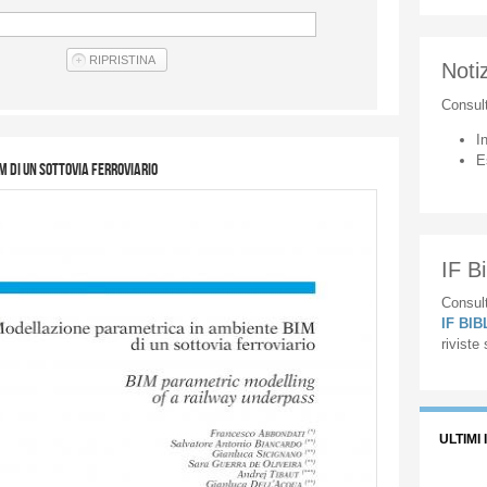
Notiz
Consul
I
E
 di un sottovia ferroviario
IF Bi
Consult
IF BI
riviste
ULTIMI 