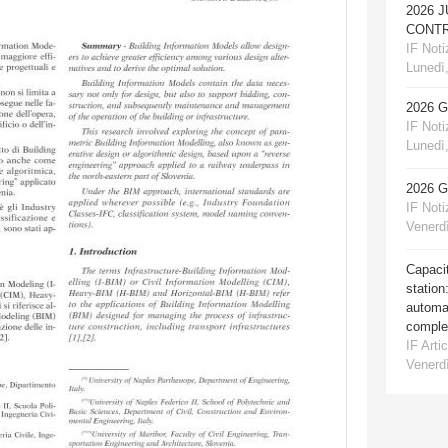
2026 
CONTR
IF Notiz
Lunedì,
2026 
IF Notiz
Lunedì,
2026 
IF Notiz
Venerdì
Capacit
station
automat
comple
IF Artic
Venerdì