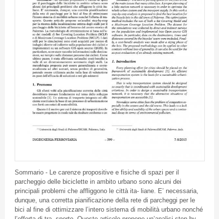
Sommario
- Le
carenze
propositive
e
fisiche
di
spazi
per
il
parcheggio
delle
biciclette
in
ambito
urbano
sono
alcuni
dei
principali
problemi
che
affliggono
le
città
ita
-
liane
. E’
necessaria
,
dunque
,
una
corretta
pianificazione
della
rete
di
parcheggi
per le
bici
al fine
di
ottimizzare
l’intero
sistema
di
mobilità
urbano
nonché
l’offerta
di
tra
-
sporto
.
Questo
articolo
propone
un’analisi
step-by-