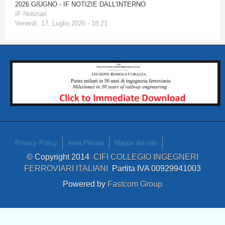
2026 GIUGNO - IF NOTIZIE DALL'INTERNO
IF Notiziari
Venerdì, 17. Luglio 2026 - 18:21
Privacy Policy
Area Privata
Mappa del sito
© Copyright 2014
CIFI COLLEGIO INGEGNERI
FERROVIARI ITALIANI
Partita IVA 00929941003
Powered by
Fastcom Group