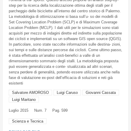
step per la
ricerca
della
localizzazione
ottima
degli
stalli
per
il
parcheggio
delle
biciclette
all’interno
del
centro
storico
di
Palermo.
La
metodologia
di
ottimizzazione
si
basa
sull’u
- so
dei
modelli
di
Set Covering Location Problem (
SCLP
) e
di
Maximum Coverage
Location Problem (
MCLP
). I
dati
utili
per le
simulazioni
sono
stati
acquisiti
per mezzo
di
indagini
dirette
ed
indirette
sulla
popolazione
dei
ciclisti
e
implementati
su
un software GIS open source (
QGIS
).
In
particolare
,
sono
state
raccolte
informazioni
sulle
destina
-
zioni
,
sui
tempi e
sulle
distanze
percorse
dai
ciclisti
. Come ultimo
passo
,
è
stata
effettuata
un’analisi
costi-benefici
a
valle
di
un
dimensionamento
sommario
degli
stalli
. La
metodologia
proposta
può
essere
generalizzata
e
conte
-
stualizzata
ad
altri
scenari
,
senza
perdere
di
generalità
,
potendo
essere
utilizzata
anche
nella
fase
di
valutazione
ex-post
dell’efficacia
di
soluzioni
e
reti
già
esistenti
Salvatore AMOROSO
Luigi Caruso
Giovanni Cassata
Luigi Maritano
Luglio
2015
Num. 7
Pag. 599
Scienza e Tecnica