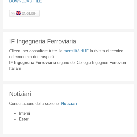
DOWNLOAD FILE
ENGLISH
IF Ingegneria Ferroviaria
Clicca
per
consultare
tutte
le
mensilità
di
IF
la
rivista
di
tecnica
ed
economia
dei
trasporti
IF
Ingegneria
Ferroviaria
organo
del
Collegio
Ingegneri
Ferroviari
Italiani
Notiziari
Consultazione
della
sezione
Notiziari
Interni
Esteri