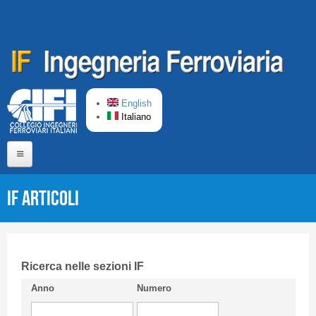
Salta al contenuto principale
English
Italiano
Home
IF Articoli
Chi siamo
Comitato di Redazione
CIFI in breve
Ricerca nelle sezioni IF
Anno
Numero
Linee Guida