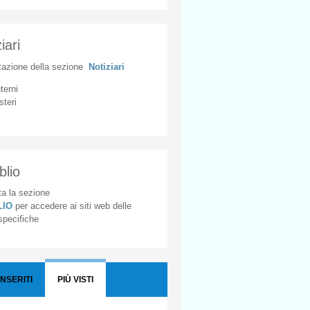
iari
tazione
della
sezione
Notiziari
nterni
steri
blio
a la sezione
BLIO
per accedere ai siti web delle
 specifiche
INSERITI
PIÙ VISTI