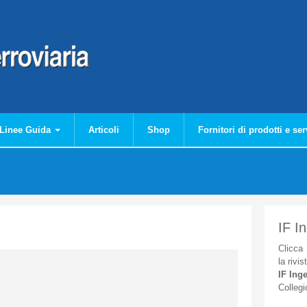
Linee Guida
Articoli
Shop
Fornitori di prodotti e ser
IF I
Clicca
la
rivis
IF
Inge
Collegi