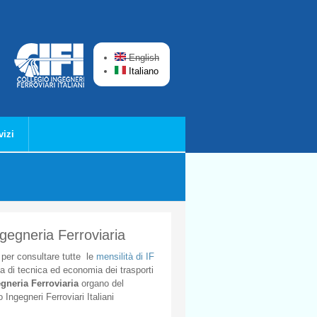
English
Italiano
vizi
ngegneria Ferroviaria
per
consultare
tutte
le
mensilità
di
IF
ta
di
tecnica
ed
economia
dei
trasporti
gneria
Ferroviaria
organo
del
o
Ingegneri
Ferroviari
Italiani