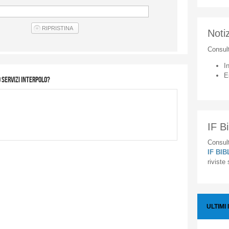
Notiz
Consul
I
E
 servizi interpolo?
IF Bi
Consult
IF BI
riviste
ULTIMI 