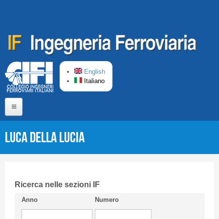
Salta al contenuto principale
English
Italiano
Home
Luca DELLA LUCIA
Chi siamo
Comitato di Redazione
CIFI in breve
Ricerca nelle sezioni IF
Anno
Numero
Linee Guida