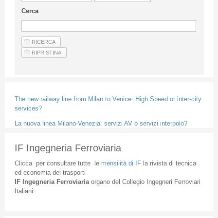
Linee Guida Per Gli Autori
Cerca
Privacy Policy
Articoli
Shop
Fornitori di prodotti e servizi
The new railway line from Milan to Venice: High Speed or inter-city
services?
La nuova linea Milano-Venezia: servizi AV o servizi interpolo?
IF Ingegneria Ferroviaria
Clicca
per
consultare
tutte
le
mensilità
di
IF
la
rivista
di
tecnica
ed
economia
dei
trasporti
IF
Ingegneria
Ferroviaria
organo
del
Collegio
Ingegneri
Ferroviari
Italiani