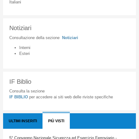
Italiani
Notiziari
Consultazione
della
sezione
Notiziari
Interni
Esteri
IF Biblio
Consulta la sezione
IF BIBLIO
per accedere ai siti web delle riviste specifiche
ULTIMI INSERITI
PIÙ VISTI
5° Convegno Nazionale Sicurezza ed Esercizio Ferroviario -