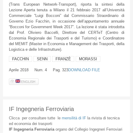
(Trans European Network-Transport), riporta la sintesi della
Lezione Aperta tenuta a Milano il 21 febbraio 2017 all’Università
Commerciale “Luigi Bocconi” dal Commissario Straordinario di
Governo Ezio Facchin, in occasione dell’appuntamento annuale
“Bocconi for Government Week 2017”. La lezione è stata introdotta
dal Prof. Oliviero Baccelli, Direttore del CERTeT (Centro di
Economia Regionale dei Trasporti e del Turismo) e Coordinatore
del MEMIT (Master in Economia e Management dei Trasporti, della
Logistica e delle Infrastrutture).
FACCHIN
SENN
FRANZÈ
MORASSI
Aprile
2018
Num. 4
Pag. 323
DOWNLOAD FILE
ENGLISH
IF Ingegneria Ferroviaria
Clicca
per
consultare
tutte
le
mensilità
di
IF
la
rivista
di
tecnica
ed
economia
dei
trasporti
IF
Ingegneria
Ferroviaria
organo
del
Collegio
Ingegneri
Ferroviari