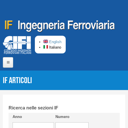
Salta al contenuto principale
English
Italiano
Home
IF Articoli
Chi siamo
Comitato di Redazione
CIFI in breve
Ricerca nelle sezioni IF
Anno
Numero
Linee Guida