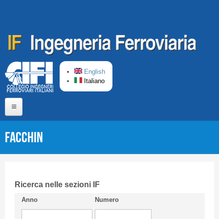
Salta al contenuto principale
English
Italiano
Home
FACCHIN
Chi siamo
Comitato di Redazione
CIFI in breve
Ricerca nelle sezioni IF
Anno
Numero
Linee Guida