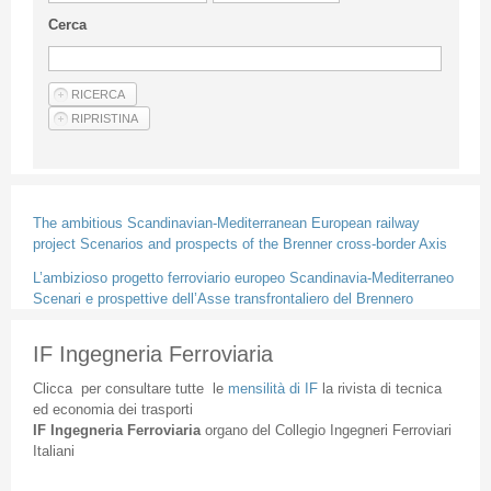
Linee Guida Per Gli Autori
Cerca
Privacy Policy
Articoli
Shop
Fornitori di prodotti e servizi
The ambitious Scandinavian-Mediterranean European railway
project Scenarios and prospects of the Brenner cross-border Axis
L’ambizioso progetto ferroviario europeo Scandinavia-Mediterraneo
Scenari e prospettive dell’Asse transfrontaliero del Brennero
IF Ingegneria Ferroviaria
Clicca
per
consultare
tutte
le
mensilità
di
IF
la
rivista
di
tecnica
ed
economia
dei
trasporti
IF
Ingegneria
Ferroviaria
organo
del
Collegio
Ingegneri
Ferroviari
Italiani