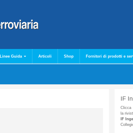
Linee Guida
Articoli
Shop
Fornitori di prodotti e ser
IF I
Clicca
la
rivis
IF
Inge
Collegi