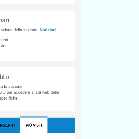
iari
tazione
della
sezione
Notiziari
nterni
steri
blio
a la sezione
BLIO
per accedere ai siti web delle
 specifiche
INSERITI
PIÙ VISTI