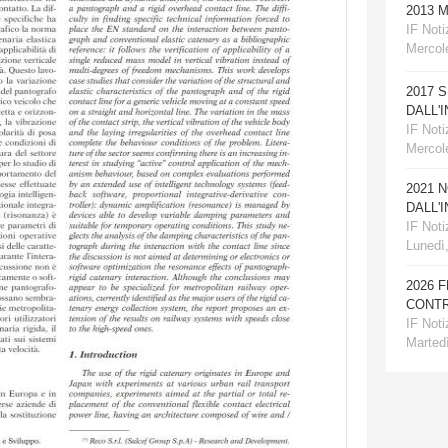
2013 
IF Notiz
Mercole
2017 
DALL'
IF Notiz
Mercol
2021 
DALL'
IF Notiz
Lunedì
2026 
CONTR
IF Notiz
Martedì