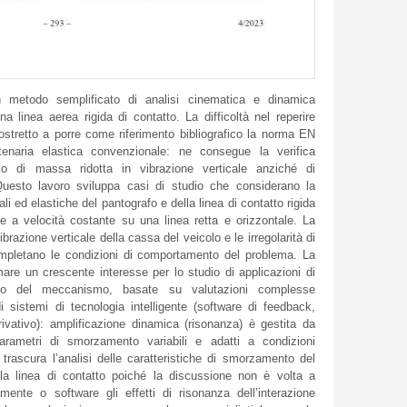
 metodo semplificato di analisi cinematica e dinamica
na linea aerea rigida di contatto. La difficoltà nel reperire
ostretto a porre come riferimento bibliografico la norma EN
atenaria elastica convenzionale: ne consegue la verifica
llo di massa ridotta in vibrazione verticale anziché di
Questo lavoro sviluppa casi di studio che considerano la
ali ed elastiche del pantografo e della linea di contatto rigida
 a velocità costante su una linea retta e orizzontale. La
ibrazione verticale della cassa del veicolo e le irregolarità di
ompletano le condizioni di comportamento del problema. La
mare un crescente interesse per lo studio di applicazioni di
ento del meccanismo, basate su valutazioni complesse
 sistemi di tecnologia intelligente (software di feedback,
erivativo): amplificazione dinamica (risonanza) è gestita da
parametri di smorzamento variabili e adatti a condizioni
rascura l’analisi delle caratteristiche di smorzamento del
 la linea di contatto poiché la discussione non è volta a
mente o software gli effetti di risonanza dell’interazione