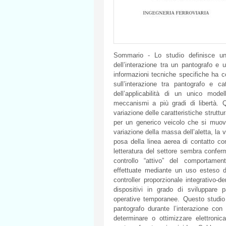
Sommario - Lo studio definisce un
dell’interazione tra un pantografo e u
informazioni tecniche specifiche ha c
sull’interazione tra pantografo e c
dell’applicabilità di un unico mode
meccanismi a più gradi di libertà. 
variazione delle caratteristiche struttur
per un generico veicolo che si muove
variazione della massa dell’aletta, la v
posa della linea aerea di contatto c
letteratura del settore sembra confer
controllo “attivo” del comportam
effettuate mediante un uso esteso di
controller proporzionale integrativo-d
dispositivi in grado di sviluppare 
operative temporanee. Questo studio t
pantografo durante l’interazione con
determinare o ottimizzare elettronica