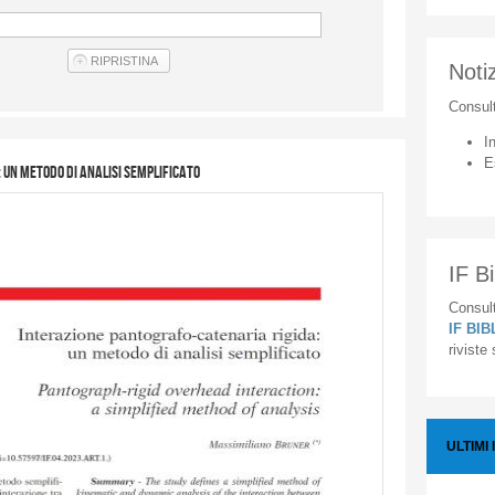
Notiz
Consul
I
E
 un metodo di analisi semplificato
IF Bi
Consult
IF BI
riviste
ULTIMI 