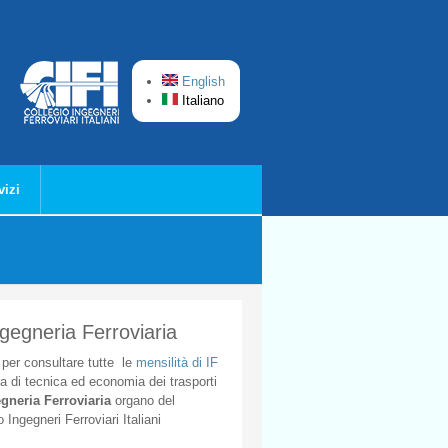
English
Italiano
vizi
ngegneria Ferroviaria
per
consultare
tutte
le
mensilità
di
IF
ta
di
tecnica
ed
economia
dei
trasporti
gneria
Ferroviaria
organo
del
o
Ingegneri
Ferroviari
Italiani