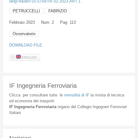
lang=it&doi=10.57597/IF.02.2023.ART.1.
PETRUCCELLI
FABRIZIO
Febbraio
2023
Num. 2
Pag. 113
Osservatorio
DOWNLOAD FILE
ENGLISH
IF Ingegneria Ferroviaria
Clicca
per
consultare
tutte
le
mensilità
di
IF
la
rivista
di
tecnica
ed
economia
dei
trasporti
IF
Ingegneria
Ferroviaria
organo
del
Collegio
Ingegneri
Ferroviari
Italiani