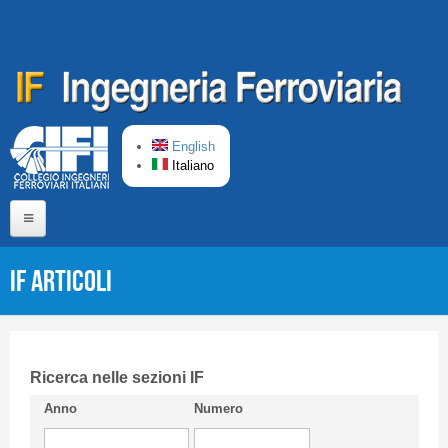
Salta al contenuto principale
English
Italiano
Home
IF Articoli
Chi siamo
Comitato di Redazione
CIFI in breve
Ricerca nelle sezioni IF
Anno
Numero
Linee Guida