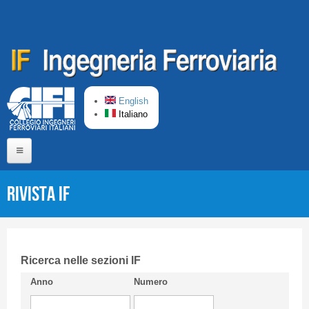
Salta al contenuto principale
English
Italiano
Home
Rivista IF
Chi siamo
Comitato di Redazione
CIFI in breve
Ricerca nelle sezioni IF
Anno
Numero
Linee Guida