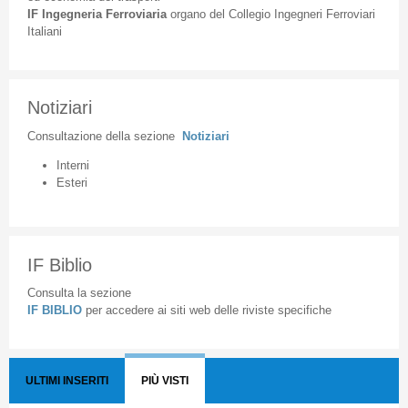
IF
Ingegneria
Ferroviaria
organo
del
Collegio
Ingegneri
Ferroviari
Italiani
Notiziari
Consultazione
della
sezione
Notiziari
Interni
Esteri
IF Biblio
Consulta la sezione
IF BIBLIO
per accedere ai siti web delle riviste specifiche
ULTIMI INSERITI
PIÙ VISTI