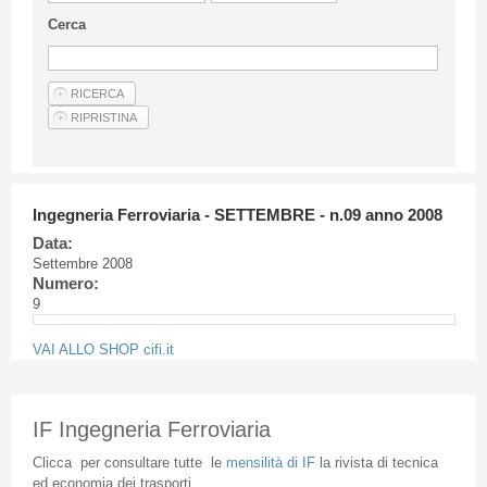
Linee Guida Per Gli Autori
Cerca
Privacy Policy
Articoli
Shop
Fornitori di prodotti e servizi
Ingegneria Ferroviaria - SETTEMBRE - n.09 anno 2008
Data:
Settembre 2008
Numero:
9
VAI ALLO SHOP cifi.it
IF Ingegneria Ferroviaria
Clicca
per
consultare
tutte
le
mensilità
di
IF
la
rivista
di
tecnica
ed
economia
dei
trasporti