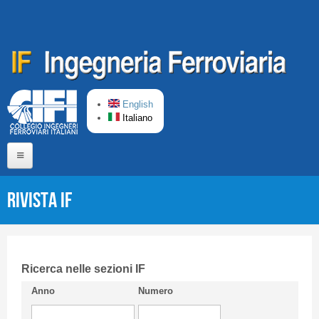
Salta al contenuto principale
English
Italiano
Home
Rivista IF
Chi siamo
Comitato di Redazione
CIFI in breve
Ricerca nelle sezioni IF
Anno
Numero
Linee Guida