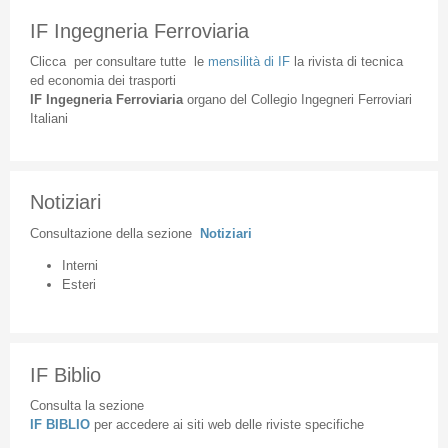
IF Ingegneria Ferroviaria
Clicca
per
consultare
tutte
le
mensilità
di
IF
la
rivista
di
tecnica
ed
economia
dei
trasporti
IF
Ingegneria
Ferroviaria
organo
del
Collegio
Ingegneri
Ferroviari
Italiani
Notiziari
Consultazione
della
sezione
Notiziari
Interni
Esteri
IF Biblio
Consulta la sezione
IF BIBLIO
per accedere ai siti web delle riviste specifiche