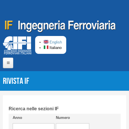
Salta al contenuto principale
English
Italiano
Home
Rivista IF
Chi siamo
Comitato di Redazione
CIFI in breve
Ricerca nelle sezioni IF
Anno
Numero
Linee Guida