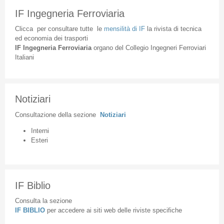
IF Ingegneria Ferroviaria
Clicca
per
consultare
tutte
le
mensilità
di
IF
la
rivista
di
tecnica
ed
economia
dei
trasporti
IF
Ingegneria
Ferroviaria
organo
del
Collegio
Ingegneri
Ferroviari
Italiani
Notiziari
Consultazione
della
sezione
Notiziari
Interni
Esteri
IF Biblio
Consulta la sezione
IF BIBLIO
per accedere ai siti web delle riviste specifiche