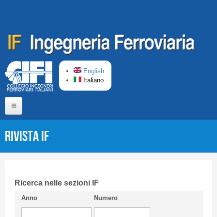
Salta al contenuto principale
English
Italiano
Home
Rivista IF
Chi siamo
Comitato di Redazione
CIFI in breve
Ricerca nelle sezioni IF
Anno
Numero
Linee Guida