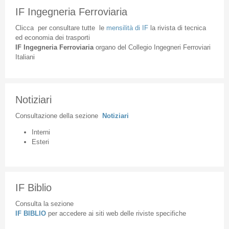
IF Ingegneria Ferroviaria
Clicca
per
consultare
tutte
le
mensilità
di
IF
la
rivista
di
tecnica
ed
economia
dei
trasporti
IF
Ingegneria
Ferroviaria
organo
del
Collegio
Ingegneri
Ferroviari
Italiani
Notiziari
Consultazione
della
sezione
Notiziari
Interni
Esteri
IF Biblio
Consulta la sezione
IF BIBLIO
per accedere ai siti web delle riviste specifiche