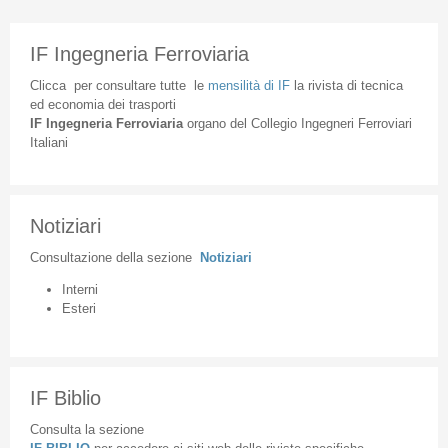
IF Ingegneria Ferroviaria
Clicca
per
consultare
tutte
le
mensilità
di
IF
la
rivista
di
tecnica
ed
economia
dei
trasporti
IF
Ingegneria
Ferroviaria
organo
del
Collegio
Ingegneri
Ferroviari
Italiani
Notiziari
Consultazione
della
sezione
Notiziari
Interni
Esteri
IF Biblio
Consulta la sezione