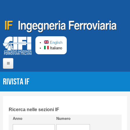
Salta al contenuto principale
English
Italiano
Home
Rivista IF
Chi siamo
Comitato di Redazione
CIFI in breve
Ricerca nelle sezioni IF
Anno
Numero
Linee Guida