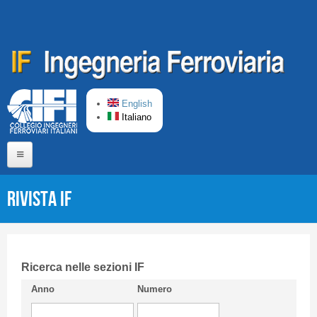
Salta al contenuto principale
English
Italiano
Home
Rivista IF
Chi siamo
Comitato di Redazione
CIFI in breve
Ricerca nelle sezioni IF
Anno
Numero
Linee Guida