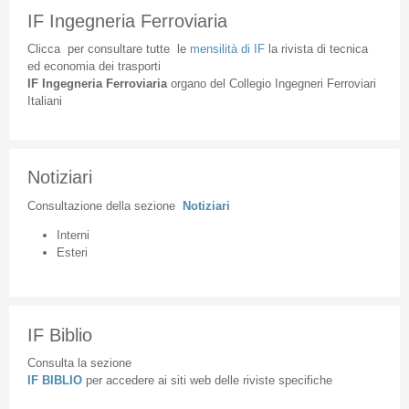
IF Ingegneria Ferroviaria
Clicca
per
consultare
tutte
le
mensilità
di
IF
la
rivista
di
tecnica
ed
economia
dei
trasporti
IF
Ingegneria
Ferroviaria
organo
del
Collegio
Ingegneri
Ferroviari
Italiani
Notiziari
Consultazione
della
sezione
Notiziari
Interni
Esteri
IF Biblio
Consulta la sezione
IF BIBLIO
per accedere ai siti web delle riviste specifiche