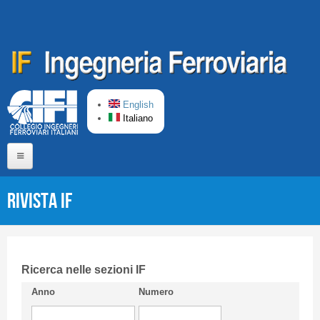
Salta al contenuto principale
English
Italiano
Home
Rivista IF
Chi siamo
Comitato di Redazione
CIFI in breve
Ricerca nelle sezioni IF
Anno
Numero
Linee Guida