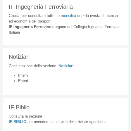
IF Ingegneria Ferroviaria
Clicca
per
consultare
tutte
le
mensilità
di
IF
la
rivista
di
tecnica
ed
economia
dei
trasporti
IF
Ingegneria
Ferroviaria
organo
del
Collegio
Ingegneri
Ferroviari
Italiani
Notiziari
Consultazione
della
sezione
Notiziari
Interni
Esteri
IF Biblio
Consulta la sezione
IF BIBLIO
per accedere ai siti web delle riviste specifiche