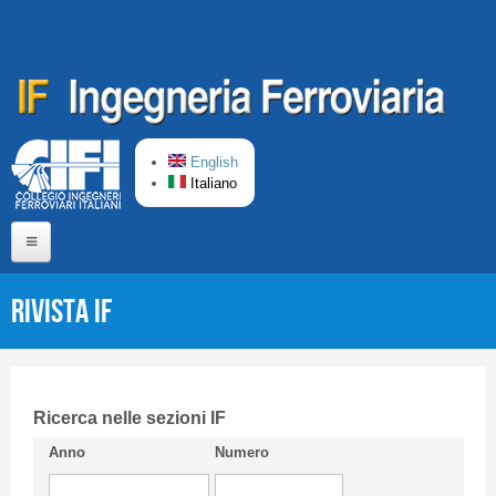
Salta al contenuto principale
English
Italiano
Home
Rivista IF
Chi siamo
Comitato di Redazione
CIFI in breve
Ricerca nelle sezioni IF
Anno
Numero
Linee Guida