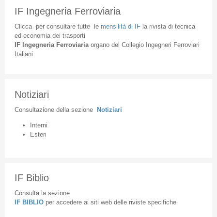
IF Ingegneria Ferroviaria
Clicca
per
consultare
tutte
le
mensilità
di
IF
la
rivista
di
tecnica
ed
economia
dei
trasporti
IF
Ingegneria
Ferroviaria
organo
del
Collegio
Ingegneri
Ferroviari
Italiani
Notiziari
Consultazione
della
sezione
Notiziari
Interni
Esteri
IF Biblio
Consulta la sezione
IF BIBLIO
per accedere ai siti web delle riviste specifiche