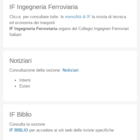
IF Ingegneria Ferroviaria
Clicca
per
consultare
tutte
le
mensilità
di
IF
la
rivista
di
tecnica
ed
economia
dei
trasporti
IF
Ingegneria
Ferroviaria
organo
del
Collegio
Ingegneri
Ferroviari
Italiani
Notiziari
Consultazione
della
sezione
Notiziari
Interni
Esteri
IF Biblio
Consulta la sezione
IF BIBLIO
per accedere ai siti web delle riviste specifiche