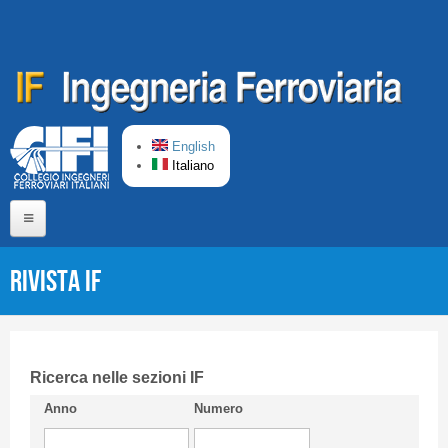
Salta al contenuto principale
English
Italiano
Home
Rivista IF
Chi siamo
Comitato di Redazione
CIFI in breve
Ricerca nelle sezioni IF
Anno
Numero
Linee Guida