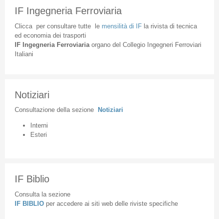
IF Ingegneria Ferroviaria
Clicca
per
consultare
tutte
le
mensilità
di
IF
la
rivista
di
tecnica
ed
economia
dei
trasporti
IF
Ingegneria
Ferroviaria
organo
del
Collegio
Ingegneri
Ferroviari
Italiani
Notiziari
Consultazione
della
sezione
Notiziari
Interni
Esteri
IF Biblio
Consulta la sezione
IF BIBLIO
per accedere ai siti web delle riviste specifiche