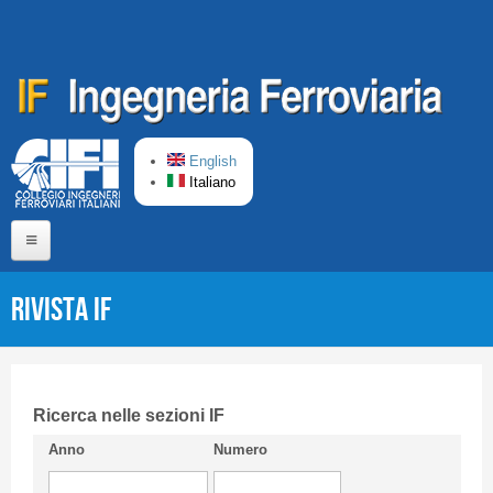
Salta al contenuto principale
English
Italiano
Home
Rivista IF
Chi siamo
Comitato di Redazione
CIFI in breve
Ricerca nelle sezioni IF
Anno
Numero
Linee Guida