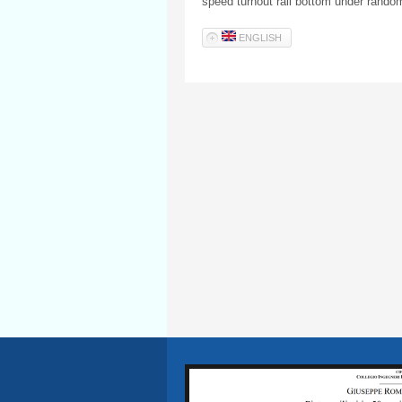
speed turnout rail bottom under random
ENGLISH