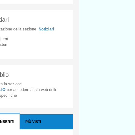
iari
tazione
della
sezione
Notiziari
nterni
steri
blio
a la sezione
BLIO
per accedere ai siti web delle
 specifiche
INSERITI
PIÙ VISTI