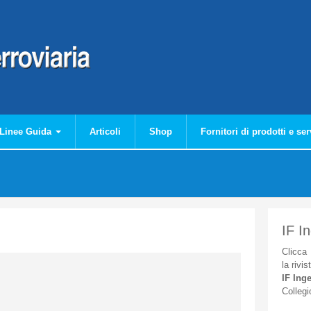
Linee Guida
Articoli
Shop
Fornitori di prodotti e ser
IF I
Clicca
la
rivis
IF
Inge
Collegi