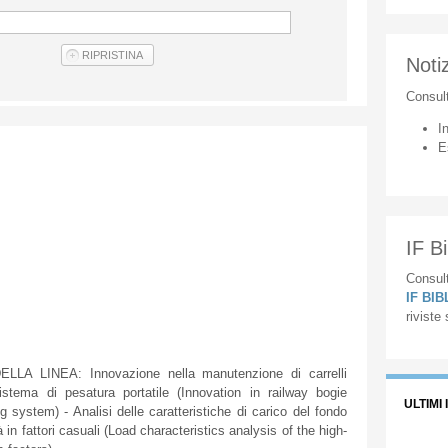
Notiz
Consul
I
E
IF Bi
Consult
IF BI
riviste
LINEA: Innovazione nella manutenzione di carrelli
sistema di pesatura portatile (Innovation in railway bogie
ULTIMI 
 system) - Analisi delle caratteristiche di carico del fondo
à in fattori casuali (Load characteristics analysis of the high-