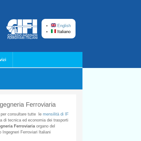
English
Italiano
vizi
ngegneria Ferroviaria
per
consultare
tutte
le
mensilità
di
IF
ta
di
tecnica
ed
economia
dei
trasporti
gneria
Ferroviaria
organo
del
o
Ingegneri
Ferroviari
Italiani