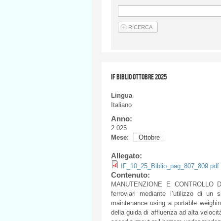
IF BIBLIO OTTOBRE 2025
Lingua
Italiano
Anno:
2 025
Mese:
Ottobre
Allegato:
IF_10_25_Biblio_pag_807_809.pdf
Contenuto:
MANUTENZIONE E CONTROLLO DELLA 
ferroviari mediante l’utilizzo di un 
maintenance using a portable weighing
della guida di affluenza ad alta velocit