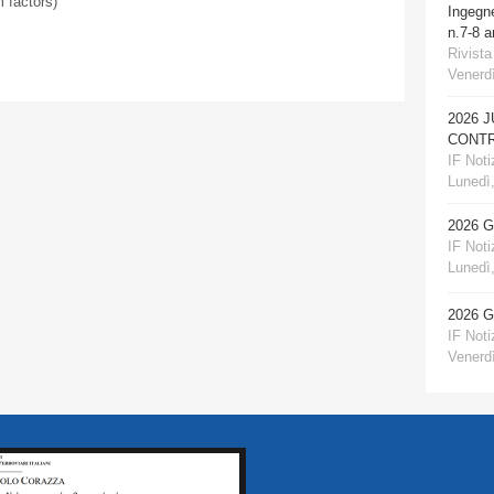
 factors)
Ingegn
n.7-8 
Rivista
Venerdì
2026 
CONTR
IF Notiz
Lunedì,
2026 
IF Notiz
Lunedì,
2026 
IF Notiz
Venerdì