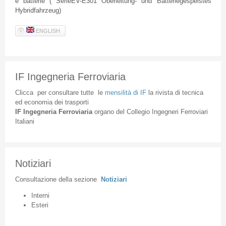
e batterie ( SerieEV-E301 Oberleitung- und Batteriegespeistes
Hybridfahrzeug)
ENGLISH
IF Ingegneria Ferroviaria
Clicca
per
consultare
tutte
le
mensilità
di
IF
la
rivista
di
tecnica
ed
economia
dei
trasporti
IF
Ingegneria
Ferroviaria
organo
del
Collegio
Ingegneri
Ferroviari
Italiani
Notiziari
Consultazione
della
sezione
Notiziari
Interni
Esteri