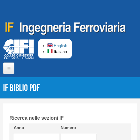
Salta al contenuto principale
English
Italiano
Home
IF Biblio PDF
Chi siamo
Comitato di Redazione
CIFI in breve
Ricerca nelle sezioni IF
Anno
Numero
Linee Guida