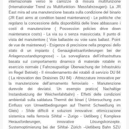
internazionale verso le carrozze di misura multifunzione
(Internationaler Trend zu Multifunktion- Messfahrzeugen)- La JR
East mira ad una manutenzione basata sulla condizione del binario
(JR East aims at condition based maintenance) - Le politiche che
regolano la concessione della disponibilità delle linee abbassano i
costi di manutenzione ( Possession policies drive down
maintenance costs) - La via su o senza massicciata. Il punto di
vista del manutentore ( Voie ballastée ou voie sans ballast. Point
de vue de mainteneur) - Esigenze di precisione nella prognosi dello
stato di un impianto ( Genauigkeitsanforderungen bei der
Anlagenzustandsprognose) - La sorveglianza dell’infrastruttura
basata sul comportamento dinamico di materiale rotabile in
esercizio normale ( Fahrzeugseitige Überwachung der Infrastruktu
im Regel Betrieb) - Il rimodernamento dei rotabili di servizio DU 84
( La rénovation des Draisines DU 84) - Attrezzature innovative per
la manutenzione dell’armamento ferroviario - Manutenzione
durevole dei deviatoi. Un esempio pratico( Nachaltige
Instandsetzung der Weichenfahrbahn) - Effetti delle condizioni
ambientali sulla saldatura Thermit dei binari ( Untersuchung zum
Einfluss von Umweltbedingungen auf Thermit Schweißung im
Gleis) - Sfide difficili e soluzioni innovative: ottimizzazione
sistemica nella ferrovia Sihltal – Zurigo - Uetliberg ( Komplexe
Herausforderungen, innovative Lösungskonzepte.
Systemoptimierung bei der Sihltal- Zürich –Uetliberg Bahn SZU