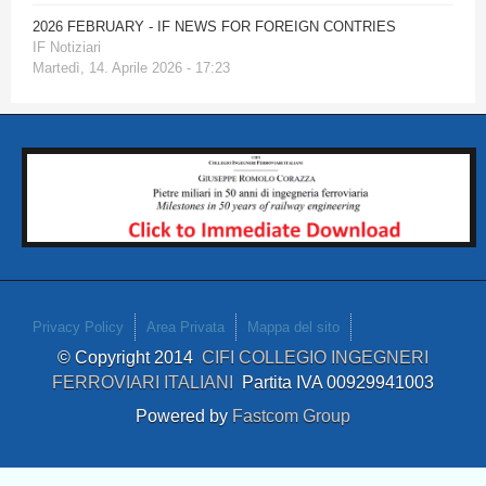
2026 FEBRUARY - IF NEWS FOR FOREIGN CONTRIES
IF Notiziari
Martedì, 14. Aprile 2026 - 17:23
Privacy Policy
Area Privata
Mappa del sito
© Copyright 2014
CIFI COLLEGIO INGEGNERI
FERROVIARI ITALIANI
Partita IVA 00929941003
Powered by
Fastcom Group