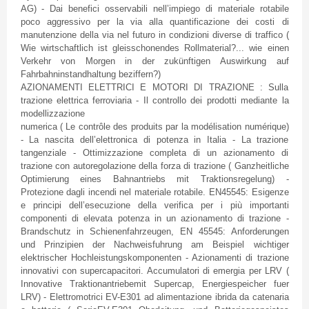
AG) - Dai benefici osservabili nell’impiego di materiale rotabile
poco aggressivo per la via alla quantificazione dei costi di
manutenzione della via nel futuro in condizioni diverse di traffico (
Wie wirtschaftlich ist gleisschonendes Rollmaterial?... wie einen
Verkehr von Morgen in der zukünftigen Auswirkung auf
Fahrbahninstandhaltung beziffern?)
AZIONAMENTI ELETTRICI E MOTORI DI TRAZIONE : Sulla
trazione elettrica ferroviaria - Il controllo dei prodotti mediante la
modellizzazione
numerica ( Le contrôle des produits par la modélisation numérique)
- La nascita dell’elettronica di potenza in Italia - La trazione
tangenziale - Ottimizzazione completa di un azionamento di
trazione con autoregolazione della forza di trazione ( Ganzheitliche
Optimierung eines Bahnantriebs mit Traktionsregelung) -
Protezione dagli incendi nel materiale rotabile. EN45545: Esigenze
e principi dell’esecuzione della verifica per i più importanti
componenti di elevata potenza in un azionamento di trazione -
Brandschutz in Schienenfahrzeugen, EN 45545: Anforderungen
und Prinzipien der Nachweisfuhrung am Beispiel wichtiger
elektrischer Hochleistungskomponenten - Azionamenti di trazione
innovativi con supercapacitori. Accumulatori di emergia per LRV (
Innovative Traktionantriebemit Supercap, Energiespeicher fuer
LRV) - Elettromotrici EV-E301 ad alimentazione ibrida da catenaria