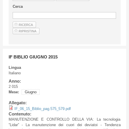
Linee Guida Per Gli Autori
Cerca
Privacy Policy
Articoli
Shop
Fornitori di prodotti e servizi
IF BIBLIO GIUGNO 2015
Lingua
Italiano
Anno:
2 015
Mese:
Giugno
Allegato:
IF_06_15_Biblio_pag.575_579.pdf
Contenuto:
MANUTENZIONE E CONTROLLO DELLA VIA: La tecnologia
“Lidar” - La manutenzione dei cuori dei deviatoi - Tendenza