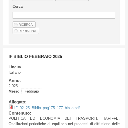
Linee Guida Per Gli Autori
Cerca
Privacy Policy
Articoli
Shop
Fornitori di prodotti e servizi
IF BIBLIO FEBBRAIO 2025
Lingua
Italiano
Anno:
2 025
Mese:
Febbraio
Allegato:
IF_02_25_Biblio_pag175_177_biblio.pdf
Contenuto:
POLITICA ED ECONOMIA DEI TRASPORTI, TARIFFE:
Oscillazioni periodiche di equilibrio nei processi di diffusione delle