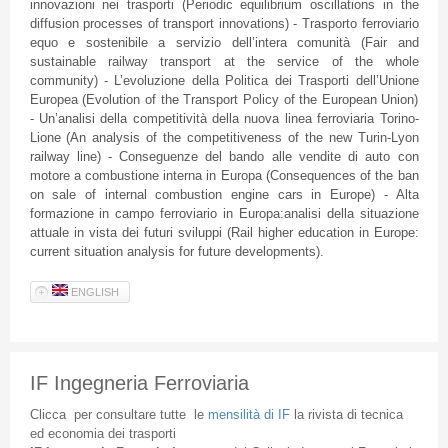
innovazioni nei trasporti (Periodic equilibrium oscillations in the
diffusion processes of transport innovations) - Trasporto ferroviario
equo e sostenibile a servizio dell’intera comunità (Fair and
sustainable railway transport at the service of the whole
community) - L’evoluzione della Politica dei Trasporti dell’Unione
Europea (Evolution of the Transport Policy of the European Union)
- Un’analisi della competitività della nuova linea ferroviaria Torino-
Lione (An analysis of the competitiveness of the new Turin-Lyon
railway line) - Conseguenze del bando alle vendite di auto con
motore a combustione interna in Europa (Consequences of the ban
on sale of internal combustion engine cars in Europe) - Alta
formazione in campo ferroviario in Europa:analisi della situazione
attuale in vista dei futuri sviluppi (Rail higher education in Europe:
current situation analysis for future developments).
ENGLISH
IF Ingegneria Ferroviaria
Clicca
per
consultare
tutte
le
mensilità
di
IF
la
rivista
di
tecnica
ed
economia
dei
trasporti