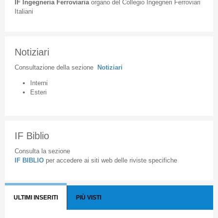
IF
Ingegneria
Ferroviaria
organo
del
Collegio
Ingegneri
Ferroviari
Italiani
Notiziari
Consultazione
della
sezione
Notiziari
Interni
Esteri
IF Biblio
Consulta la sezione
IF BIBLIO
per accedere ai siti web delle riviste specifiche
ULTIMI INSERITI
PIÙ VISTI