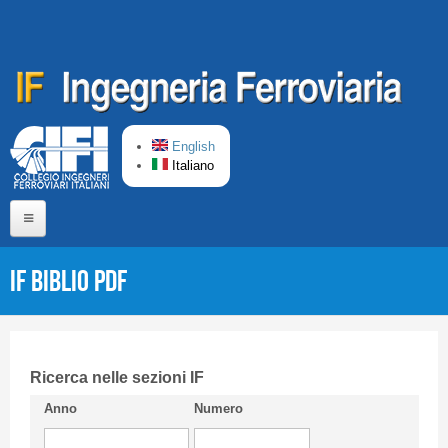
Salta al contenuto principale
English
Italiano
Home
IF Biblio PDF
Chi siamo
Comitato di Redazione
CIFI in breve
Ricerca nelle sezioni IF
Anno
Numero
Linee Guida