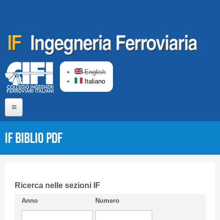
Salta al contenuto principale
English
Italiano
Home
IF Biblio PDF
Chi siamo
Comitato di Redazione
CIFI in breve
Ricerca nelle sezioni IF
Anno
Numero
Linee Guida