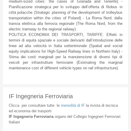
medium-sized cities: the cases of Granada and Tenerife) -
Pianificazione strategica per lo sviluppo dell’offerta di filobus in
città polacche (Strategic planning of the development of trolleybus
transportation within the cities of Poland) - La Roma Nord, dalla
tranvia elettrica alla ferrovia regionale (The Roma Nord, from the
electric tramway to the regional railway) .
POLITICA ECONOMIA DEI TRASPORTI, TARIFFE: Effetti in
termini di equità spaziale e sociale derivanti dall’introduzione delle
linee ad alta velocità in Italia settentrionale (Spatial and social
equity implications for High-Speed Railway lines in Northern Italy) -
Stima dei costi marginali per la manutenzione di diversi tipi di
veicoli per infrastrutture ferroviarie (Estimating the marginal
maintenance cost of different vehicle types on rail infrastructure).
IF Ingegneria Ferroviaria
Clicca
per
consultare
tutte
le
mensilità
di
IF
la
rivista
di
tecnica
ed
economia
dei
trasporti
IF
Ingegneria
Ferroviaria
organo
del
Collegio
Ingegneri
Ferroviari
Italiani