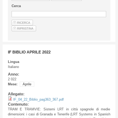
Linee Guida Per Gli Autori
Cerca
Privacy Policy
Articoli
Shop
Fornitori di prodotti e servizi
IF BIBLIO APRILE 2022
Lingua
Italiano
Anno:
2 022
Mese:
Aprile
Allegato:
IF_04_22_Biblio_pag363_367.pdf
Contenuto:
TRAM E TRAMVIE: Sistemi LRT in città spagnole di medie
dimensioni: i casi di Granada e Tenerife (LRT Systems in Spanish