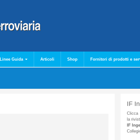
Linee Guida
Articoli
Shop
Fornitori di prodotti e ser
IF I
Clicca
la
rivis
IF
Inge
Collegi