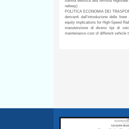
tranvia elettrica alla ferrovia region
railway) .
POLITICA ECONOMIA DEI TRASPORTI, T
derivanti dall’introduzione delle linee
equity implications for High-Speed Rail
manutenzione di diversi tipi di veico
maintenance cost of different vehicle ty