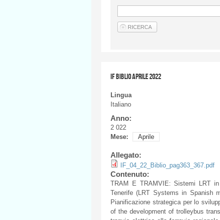
IF BIBLIO APRILE 2022
Lingua
Italiano
Anno:
2 022
Mese:
Aprile
Allegato:
IF_04_22_Biblio_pag363_367.pdf
Contenuto:
TRAM E TRAMVIE: Sistemi LRT in ci
Tenerife (LRT Systems in Spanish me
Pianificazione strategica per lo svilupp
of the development of trolleybus trans