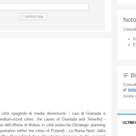
Notiz
Consul
I
E
IF Bi
Consult
IF BI
riviste
ttà spagnole di medie dimensioni: i casi di Granada e
dium-sized cities: the cases of Granada and Tenerife) -
ULTIMI 
o dell’offerta di filobus in città polacche (Strategic planning
portation within the cities of Poland) - La Roma Nord, dalla