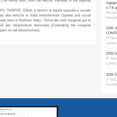
ale (The Roma Nord, from the electric tramway to the regional
Ingegn
n.7-8 
ARIFFE: Effetti in termini di equità spaziale e sociale
Rivista
 ad alta velocità in Italia settentrionale (Spatial and social
Venerdì
way lines in Northern Italy) - Stima dei costi marginali per la
li per infrastrutture ferroviarie (Estimating the marginal
2026 
pes on rail infrastructure).
CONTR
IF Notiz
Lunedì,
2026 
IF Notiz
Lunedì,
2026 
IF Notiz
Venerdì