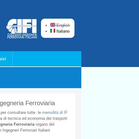
English
Italiano
vizi
ngegneria Ferroviaria
per
consultare
tutte
le
mensilità
di
IF
ta
di
tecnica
ed
economia
dei
trasporti
gneria
Ferroviaria
organo
del
o
Ingegneri
Ferroviari
Italiani