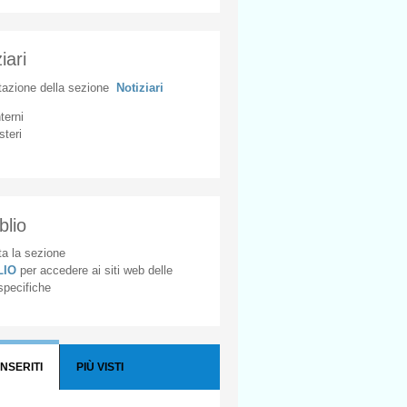
iari
tazione
della
sezione
Notiziari
nterni
steri
blio
a la sezione
BLIO
per accedere ai siti web delle
 specifiche
INSERITI
PIÙ VISTI