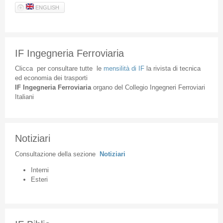
ENGLISH
IF Ingegneria Ferroviaria
Clicca
per
consultare
tutte
le
mensilità
di
IF
la
rivista
di
tecnica
ed
economia
dei
trasporti
IF
Ingegneria
Ferroviaria
organo
del
Collegio
Ingegneri
Ferroviari
Italiani
Notiziari
Consultazione
della
sezione
Notiziari
Interni
Esteri