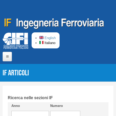
Salta al contenuto principale
English
Italiano
Home
IF Articoli
Chi siamo
Comitato di Redazione
CIFI in breve
Ricerca nelle sezioni IF
Anno
Numero
Linee Guida