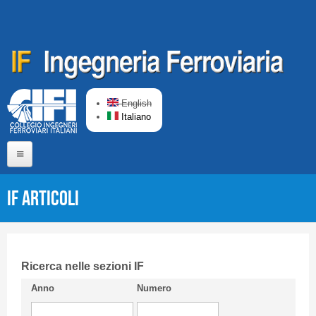
Salta al contenuto principale
English
Italiano
Home
IF Articoli
Chi siamo
Comitato di Redazione
CIFI in breve
Ricerca nelle sezioni IF
Anno
Numero
Linee Guida