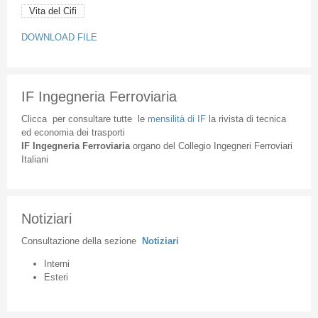
Vita del Cifi
DOWNLOAD FILE
IF Ingegneria Ferroviaria
Clicca
per
consultare
tutte
le
mensilità
di
IF
la
rivista
di
tecnica
ed
economia
dei
trasporti
IF
Ingegneria
Ferroviaria
organo
del
Collegio
Ingegneri
Ferroviari
Italiani
Notiziari
Consultazione
della
sezione
Notiziari
Interni
Esteri