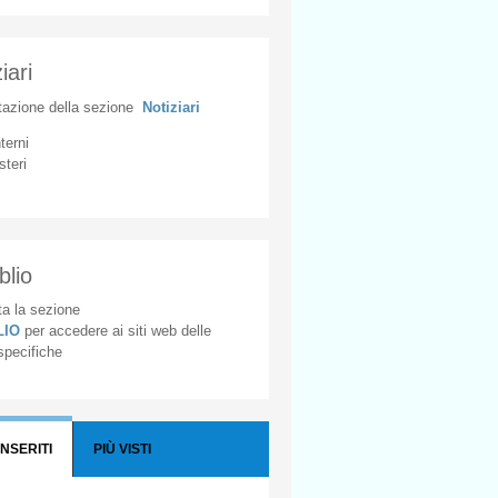
iari
tazione
della
sezione
Notiziari
nterni
steri
blio
a la sezione
BLIO
per accedere ai siti web delle
 specifiche
INSERITI
PIÙ VISTI