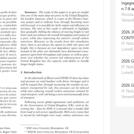
Ingegn
n.7-8 
Rivista
Venerdì
2026 
CONTR
IF Notiz
Lunedì,
2026 
IF Notiz
Lunedì,
2026 
IF Notiz
Venerdì