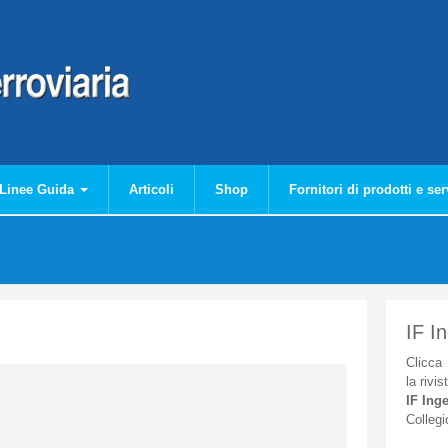
Linee Guida
Articoli
Shop
Fornitori di prodotti e ser
IF I
Clicca
la
rivis
IF
Inge
Collegi