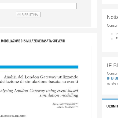
Notiz
Consul
I
E
a modellazione di simulazione basata su eventi
IF Bi
Consult
IF BI
riviste
ULTIMI 