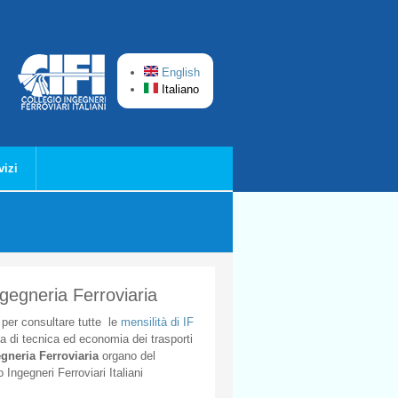
English
Italiano
vizi
ngegneria Ferroviaria
per
consultare
tutte
le
mensilità
di
IF
ta
di
tecnica
ed
economia
dei
trasporti
gneria
Ferroviaria
organo
del
o
Ingegneri
Ferroviari
Italiani