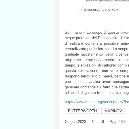
Sommario – Lo scopo di questo lavoro 
acque profonde del Regno Unito, il L
di indicare come sia possibile aume
centralizzato per le ferrovie. Lo scopo
graduale spostamento della dipenden
migliorare complessivamente il rendi
tempo le emissioni di carbonio comples
questa simulazione, non vi è sempr
trasporto ferroviario di merci, perché
può in ultima analisi avere consegu
generare domande sul fatto che l’attual
e l’abilità di gestire treni merci più lung
https://www.medra.org/servlet/view?l
BUTTERWORTH
MARINOV
Giugno
2023
Num. 6
Pag. 469