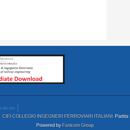
 del sito
4
CIFI COLLEGIO INGEGNERI FERROVIARI ITALIANI
Partit
Powered by
Fastcom Group