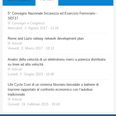
5° Convegno Nazionale Sicurezza ed Esercizio Ferroviario -
SEF17
IF Convegni e Congressi
Mercoledì, 2. Agosto 2017 - 13:26
Rome and Lazio railway network development plan
IF Articoli
Venerdì, 3. Marzo 2017 - 18:12
Analisi della velocità di un elettrotreno merci a potenza distribuita
su linee ad alta velocità
IF Articoli
Lunedì, 5. Giugno 2023 - 16:40
Life Cycle Cost di un sistema filoviario bimodale a batterie di
trazione rapportato al confronto economico con l’autobus
tradizionale
IF Articoli
Giovedì, 19. Febbraio 2015 - 10:43