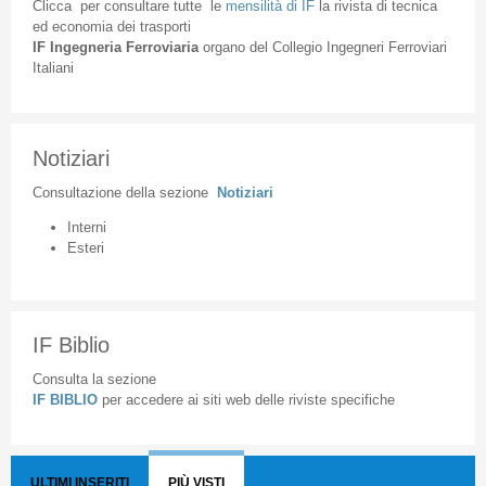
Clicca
per
consultare
tutte
le
mensilità
di
IF
la
rivista
di
tecnica
ed
economia
dei
trasporti
IF
Ingegneria
Ferroviaria
organo
del
Collegio
Ingegneri
Ferroviari
Italiani
Notiziari
Consultazione
della
sezione
Notiziari
Interni
Esteri
IF Biblio
Consulta la sezione
IF BIBLIO
per accedere ai siti web delle riviste specifiche
ULTIMI INSERITI
PIÙ VISTI