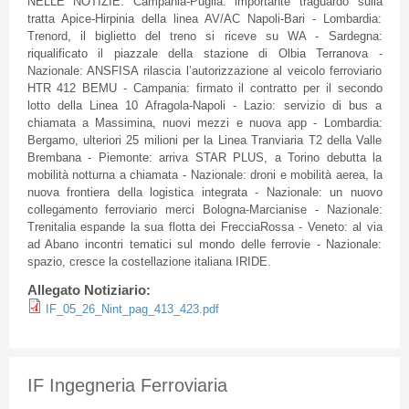
NELLE NOTIZIE: Campania-Puglia: importante traguardo sulla
tratta Apice-Hirpinia della linea AV/AC Napoli-Bari - Lombardia:
Trenord, il biglietto del treno si riceve su WA - Sardegna:
riqualificato il piazzale della stazione di Olbia Terranova -
Nazionale: ANSFISA rilascia l’autorizzazione al veicolo ferroviario
HTR 412 BEMU - Campania: firmato il contratto per il secondo
lotto della Linea 10 Afragola-Napoli - Lazio: servizio di bus a
chiamata a Massimina, nuovi mezzi e nuova app - Lombardia:
Bergamo, ulteriori 25 milioni per la Linea Tranviaria T2 della Valle
Brembana - Piemonte: arriva STAR PLUS, a Torino debutta la
mobilità notturna a chiamata - Nazionale: droni e mobilità aerea, la
nuova frontiera della logistica integrata - Nazionale: un nuovo
collegamento ferroviario merci Bologna-Marcianise - Nazionale:
Trenitalia espande la sua flotta dei FrecciaRossa - Veneto: al via
ad Abano incontri tematici sul mondo delle ferrovie - Nazionale:
spazio, cresce la costellazione italiana IRIDE.
Allegato Notiziario:
IF_05_26_Nint_pag_413_423.pdf
IF Ingegneria Ferroviaria