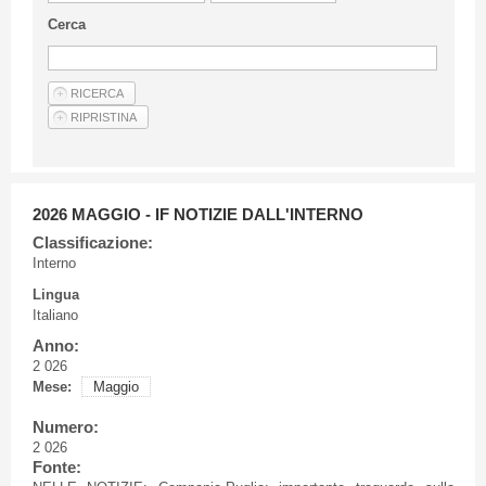
Linee Guida Per Gli Autori
Cerca
Privacy Policy
Articoli
Shop
Fornitori di prodotti e servizi
2026 MAGGIO - IF NOTIZIE DALL'INTERNO
Classificazione:
Interno
Lingua
Italiano
Anno:
2 026
Mese:
Maggio
Numero:
2 026
Fonte: