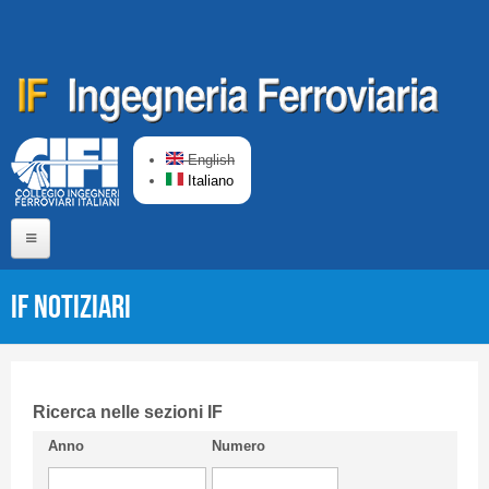
Salta al contenuto principale
English
Italiano
Home
IF Notiziari
Chi siamo
Comitato di Redazione
CIFI in breve
Ricerca nelle sezioni IF
Anno
Numero
Linee Guida