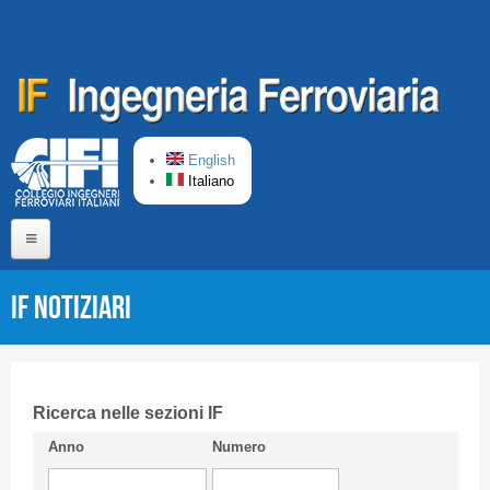
Salta al contenuto principale
English
Italiano
Home
IF Notiziari
Chi siamo
Comitato di Redazione
CIFI in breve
Ricerca nelle sezioni IF
Anno
Numero
Linee Guida