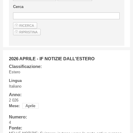
Linee Guida Per Gli Autori
Cerca
Privacy Policy
Articoli
Shop
Fornitori di prodotti e servizi
2026 APRILE - IF NOTIZIE DALL'ESTERO
Classificazione:
Estero
Lingua
Italiano
Anno:
2 026
Mese:
Aprile
Numero:
4
Fonte: