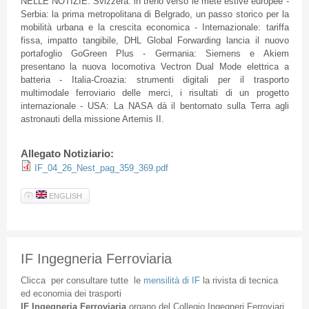
NELLE NOTIZIE: Svizzera: in treno verso le mete estive europee -
Serbia: la prima metropolitana di Belgrado, un passo storico per la
mobilità urbana e la crescita economica - Internazionale: tariffa
fissa, impatto tangibile, DHL Global Forwarding lancia il nuovo
portafoglio GoGreen Plus - Germania: Siemens e Akiem
presentano la nuova locomotiva Vectron Dual Mode elettrica a
batteria - Italia-Croazia: strumenti digitali per il trasporto
multimodale ferroviario delle merci, i risultati di un progetto
internazionale - USA: La NASA dà il bentornato sulla Terra agli
astronauti della missione Artemis II.
Allegato Notiziario:
IF_04_26_Nest_pag_359_369.pdf
ENGLISH
IF Ingegneria Ferroviaria
Clicca
per
consultare
tutte
le
mensilità
di
IF
la
rivista
di
tecnica
ed
economia
dei
trasporti
IF
Ingegneria
Ferroviaria
organo
del
Collegio
Ingegneri
Ferroviari