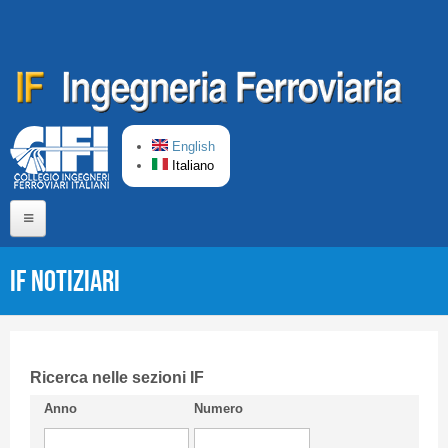
Salta al contenuto principale
English
Italiano
Home
IF Notiziari
Chi siamo
Comitato di Redazione
CIFI in breve
Ricerca nelle sezioni IF
Anno
Numero
Linee Guida