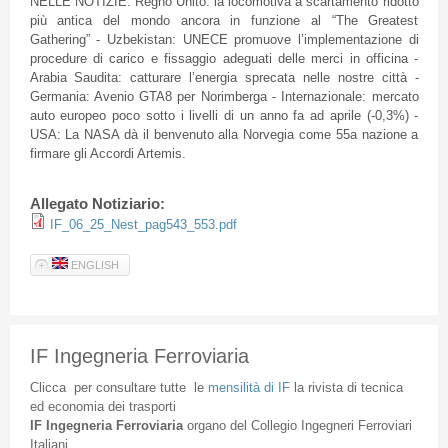
NELLE NOTIZIE: Regno Unito: la locomotiva a scartamento ridotto
più antica del mondo ancora in funzione al “The Greatest
Gathering” - Uzbekistan: UNECE promuove l’implementazione di
procedure di carico e fissaggio adeguati delle merci in officina -
Arabia Saudita: catturare l’energia sprecata nelle nostre città -
Germania: Avenio GTA8 per Norimberga - Internazionale: mercato
auto europeo poco sotto i livelli di un anno fa ad aprile (-0,3%) -
USA: La NASA dà il benvenuto alla Norvegia come 55a nazione a
firmare gli Accordi Artemis.
Allegato Notiziario:
IF_06_25_Nest_pag543_553.pdf
ENGLISH
IF Ingegneria Ferroviaria
Clicca
per
consultare
tutte
le
mensilità
di
IF
la
rivista
di
tecnica
ed
economia
dei
trasporti
IF
Ingegneria
Ferroviaria
organo
del
Collegio
Ingegneri
Ferroviari
Italiani