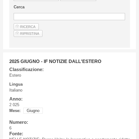
Linee Guida Per Gli Autori
Cerca
Privacy Policy
Articoli
Shop
Fornitori di prodotti e servizi
2025 GIUGNO - IF NOTIZIE DALL'ESTERO
Classificazione:
Estero
Lingua
Italiano
Anno:
2 025
Mese:
Giugno
Numero:
6
Fonte: