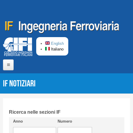
Salta al contenuto principale
English
Italiano
Home
IF Notiziari
Chi siamo
Comitato di Redazione
CIFI in breve
Ricerca nelle sezioni IF
Anno
Numero
Linee Guida