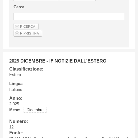
Linee Guida Per Gli Autori
Cerca
Privacy Policy
Articoli
Shop
Fornitori di prodotti e servizi
2025 DICEMBRE - IF NOTIZIE DALL'ESTERO
Classificazione:
Estero
Lingua
Italiano
Anno:
2 025
Mese:
Dicembre
Numero:
12
Fonte: