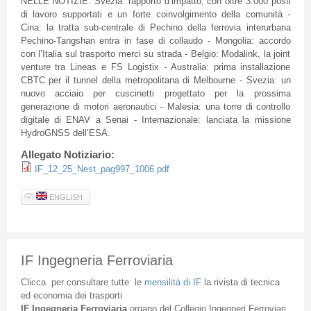
NELLE NOTIZIE: Svezia: rapporto d’impatto, con oltre 3.000 posti
di lavoro supportati e un forte coinvolgimento della comunità -
Cina: la tratta sub-centrale di Pechino della ferrovia interurbana
Pechino-Tangshan entra in fase di collaudo - Mongolia: accordo
con l’Italia sul trasporto merci su strada - Belgio: Modalink, la joint
venture tra Lineas e FS Logistix - Australia: prima installazione
CBTC per il tunnel della metropolitana di Melbourne - Svezia: un
nuovo acciaio per cuscinetti progettato per la prossima
generazione di motori aeronautici - Malesia: una torre di controllo
digitale di ENAV a Senai - Internazionale: lanciata la missione
HydroGNSS dell’ESA.
Allegato Notiziario:
IF_12_25_Nest_pag997_1006.pdf
ENGLISH
IF Ingegneria Ferroviaria
Clicca
per
consultare
tutte
le
mensilità
di
IF
la
rivista
di
tecnica
ed
economia
dei
trasporti
IF
Ingegneria
Ferroviaria
organo
del
Collegio
Ingegneri
Ferroviari