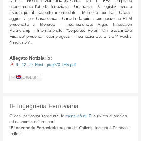
NELLE NOTIZIE:Germania-Svizzera: DB e FFS ampliano
ulteriormente l’offerta ferroviaria - Germania: TX Logistik investe
risorse per il trasporto intermodale - Marocco: 66 tram Citadis
aggiuntivi per Casablanca - Canada: la prima composizione REM
presentata a Montreal - Internazionale: Argos Innovation
Partnership - Internazionale: “Corporate Forum On Sustainable
Finance” presenta i suoi progessi - Internazionale: al via “4 weeks
4 inclusion” .
Allegato Notiziario:
IF_12_20_Nest_ pag973_985.pdf
ENGLISH
IF Ingegneria Ferroviaria
Clicca
per
consultare
tutte
le
mensilità
di
IF
la
rivista
di
tecnica
ed
economia
dei
trasporti
IF
Ingegneria
Ferroviaria
organo
del
Collegio
Ingegneri
Ferroviari
Italiani