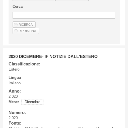
Linee Guida Per Gli Autori
Cerca
Privacy Policy
Articoli
Shop
Fornitori di prodotti e servizi
2020 DICEMBRE- IF NOTIZIE DALL'ESTERO
Classificazione:
Estero
Lingua
Italiano
Anno:
2 020
Mese:
Dicembre
Numero:
2 020
Fonte: