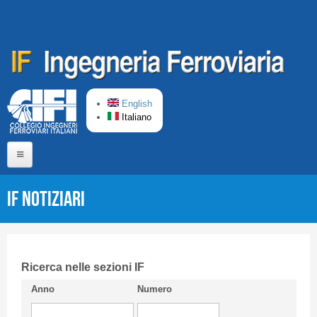
Salta al contenuto principale
English
Italiano
Home
IF Notiziari
Chi siamo
Comitato di Redazione
CIFI in breve
Ricerca nelle sezioni IF
Anno
Numero
Linee Guida