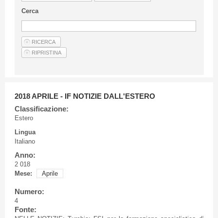
Linee Guida Per Gli Autori
Cerca
Privacy Policy
Articoli
Shop
Fornitori di prodotti e servizi
2018 APRILE - IF NOTIZIE DALL'ESTERO
Classificazione:
Estero
Lingua
Italiano
Anno:
2 018
Mese:
Aprile
Numero:
4
Fonte: