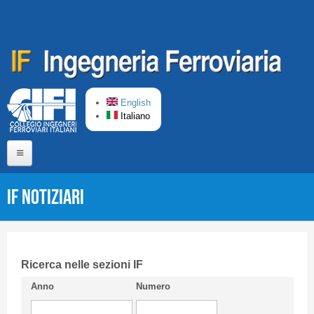
Salta al contenuto principale
English
Italiano
Home
IF Notiziari
Chi siamo
Comitato di Redazione
CIFI in breve
Ricerca nelle sezioni IF
Anno
Numero
Linee Guida