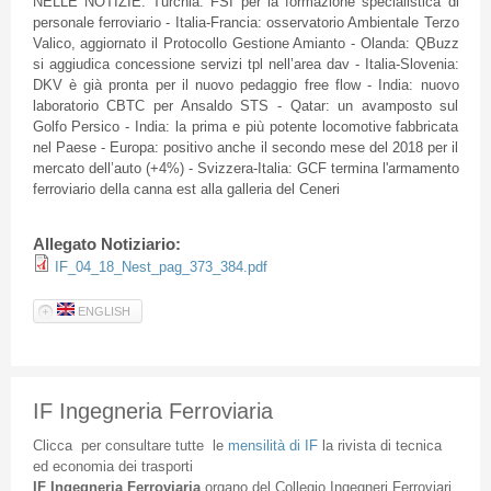
NELLE NOTIZIE: Turchia: FSI per la formazione specialistica di
personale ferroviario - Italia-Francia: osservatorio Ambientale Terzo
Valico, aggiornato il Protocollo Gestione Amianto - Olanda: QBuzz
si aggiudica concessione servizi tpl nell’area dav - Italia-Slovenia:
DKV è già pronta per il nuovo pedaggio free flow - India: nuovo
laboratorio CBTC per Ansaldo STS - Qatar: un avamposto sul
Golfo Persico - India: la prima e più potente locomotive fabbricata
nel Paese - Europa: positivo anche il secondo mese del 2018 per il
mercato dell’auto (+4%) - Svizzera-Italia: GCF termina l'armamento
ferroviario della canna est alla galleria del Ceneri
Allegato Notiziario:
IF_04_18_Nest_pag_373_384.pdf
ENGLISH
IF Ingegneria Ferroviaria
Clicca
per
consultare
tutte
le
mensilità
di
IF
la
rivista
di
tecnica
ed
economia
dei
trasporti
IF
Ingegneria
Ferroviaria
organo
del
Collegio
Ingegneri
Ferroviari