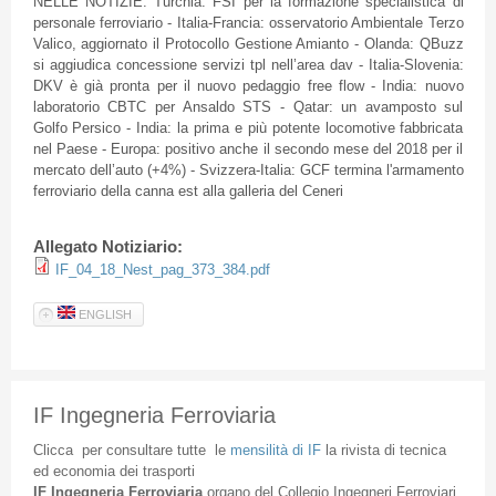
NELLE NOTIZIE: Turchia: FSI per la formazione specialistica di
personale ferroviario - Italia-Francia: osservatorio Ambientale Terzo
Valico, aggiornato il Protocollo Gestione Amianto - Olanda: QBuzz
si aggiudica concessione servizi tpl nell’area dav - Italia-Slovenia:
DKV è già pronta per il nuovo pedaggio free flow - India: nuovo
laboratorio CBTC per Ansaldo STS - Qatar: un avamposto sul
Golfo Persico - India: la prima e più potente locomotive fabbricata
nel Paese - Europa: positivo anche il secondo mese del 2018 per il
mercato dell’auto (+4%) - Svizzera-Italia: GCF termina l'armamento
ferroviario della canna est alla galleria del Ceneri
Allegato Notiziario:
IF_04_18_Nest_pag_373_384.pdf
ENGLISH
IF Ingegneria Ferroviaria
Clicca
per
consultare
tutte
le
mensilità
di
IF
la
rivista
di
tecnica
ed
economia
dei
trasporti
IF
Ingegneria
Ferroviaria
organo
del
Collegio
Ingegneri
Ferroviari