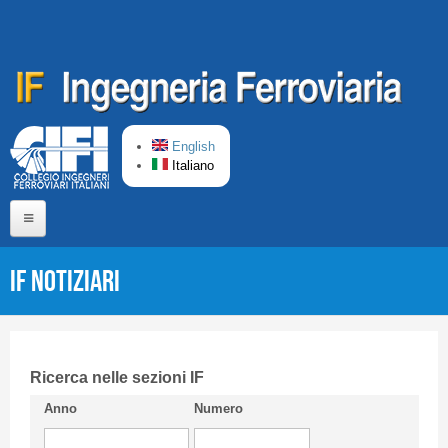
Salta al contenuto principale
English
Italiano
Home
IF Notiziari
Chi siamo
Comitato di Redazione
CIFI in breve
Ricerca nelle sezioni IF
Anno
Numero
Linee Guida