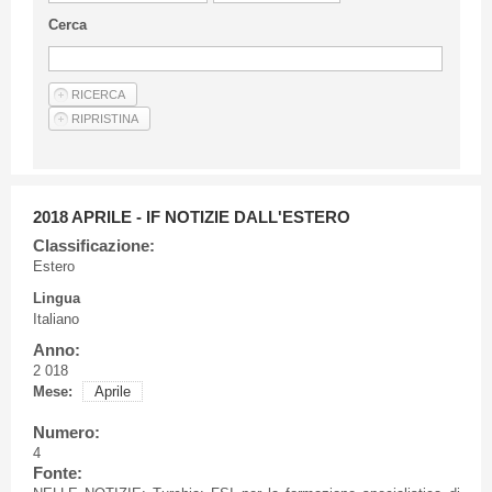
Linee Guida Per Gli Autori
Cerca
Privacy Policy
Articoli
Shop
Fornitori di prodotti e servizi
2018 APRILE - IF NOTIZIE DALL'ESTERO
Classificazione:
Estero
Lingua
Italiano
Anno:
2 018
Mese:
Aprile
Numero:
4
Fonte: