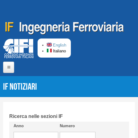
Salta al contenuto principale
English
Italiano
Home
IF Notiziari
Chi siamo
Comitato di Redazione
CIFI in breve
Ricerca nelle sezioni IF
Anno
Numero
Linee Guida