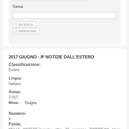
Linee Guida Per Gli Autori
Cerca
Privacy Policy
Articoli
Shop
Fornitori di prodotti e servizi
2017 GIUGNO - IF NOTIZIE DALL'ESTERO
Classificazione:
Estero
Lingua
Italiano
Anno:
2 017
Mese:
Giugno
Numero:
6
Fonte: