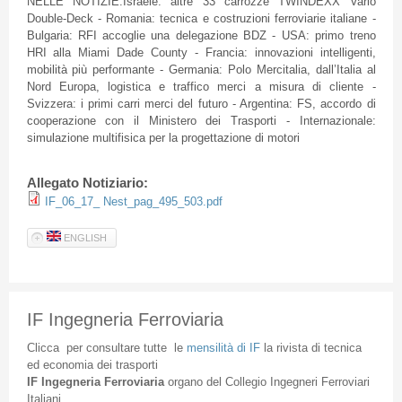
NELLE NOTIZIE:Israele: altre 33 carrozze TWINDEXX Vario
Double-Deck - Romania: tecnica e costruzioni ferroviarie italiane -
Bulgaria: RFI accoglie una delegazione BDZ - USA: primo treno
HRI alla Miami Dade County - Francia: innovazioni intelligenti,
mobilità più performante - Germania: Polo Mercitalia, dall’Italia al
Nord Europa, logistica e traffico merci a misura di cliente -
Svizzera: i primi carri merci del futuro - Argentina: FS, accordo di
cooperazione con il Ministero dei Trasporti - Internazionale:
simulazione multifisica per la progettazione di motori
Allegato Notiziario:
IF_06_17_ Nest_pag_495_503.pdf
ENGLISH
IF Ingegneria Ferroviaria
Clicca
per
consultare
tutte
le
mensilità
di
IF
la
rivista
di
tecnica
ed
economia
dei
trasporti
IF
Ingegneria
Ferroviaria
organo
del
Collegio
Ingegneri
Ferroviari
Italiani