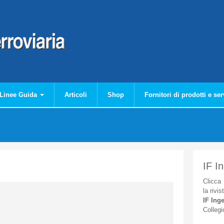
Linee Guida
Articoli
Shop
Fornitori di prodotti e ser
IF I
Clicca
la
rivis
IF
Inge
Collegi