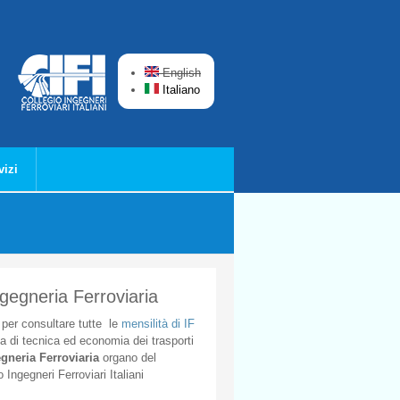
English
Italiano
vizi
ngegneria Ferroviaria
per
consultare
tutte
le
mensilità
di
IF
ta
di
tecnica
ed
economia
dei
trasporti
gneria
Ferroviaria
organo
del
o
Ingegneri
Ferroviari
Italiani