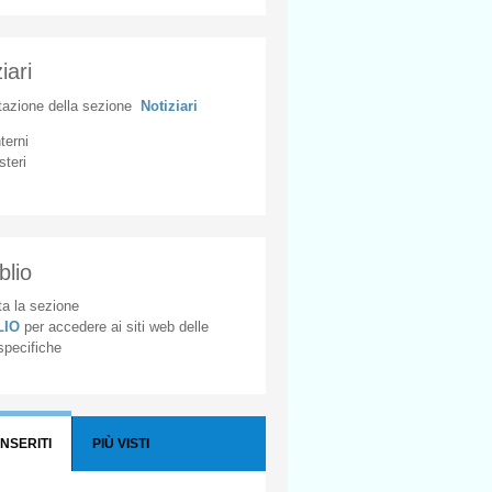
iari
tazione
della
sezione
Notiziari
nterni
steri
blio
a la sezione
BLIO
per accedere ai siti web delle
 specifiche
INSERITI
PIÙ VISTI