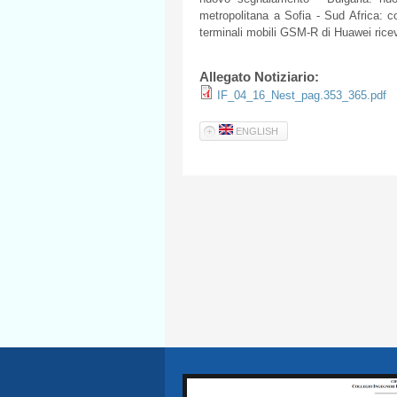
metropolitana a Sofia - Sud Africa: c
terminali mobili GSM-R di Huawei ricevon
Allegato Notiziario:
IF_04_16_Nest_pag.353_365.pdf
ENGLISH