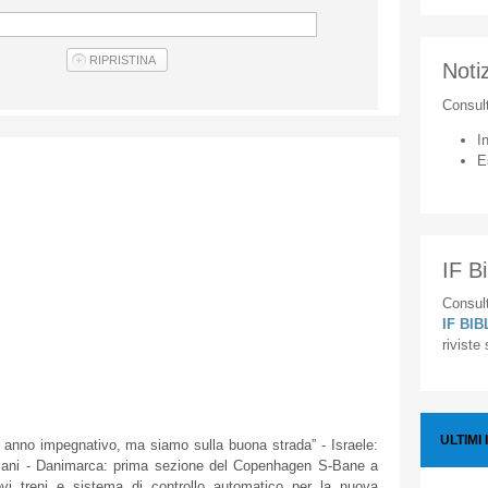
Notiz
Consul
I
E
IF Bi
Consult
IF BI
riviste
ULTIMI 
anno impegnativo, ma siamo sulla buona strada” - Israele:
iani - Danimarca: prima sezione del Copenhagen S-Bane a
vi treni e sistema di controllo automatico per la nuova