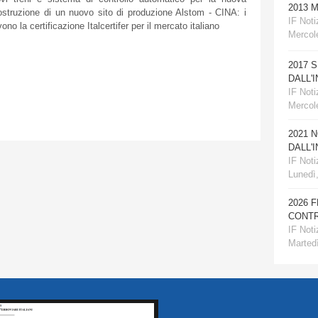
2013 
ostruzione di un nuovo sito di produzione Alstom - CINA: i
IF Notiz
o la certificazione Italcertifer per il mercato italiano
Mercole
2017 
DALL'
IF Notiz
Mercol
2021 
DALL'
IF Notiz
Lunedì
2026 
CONTR
IF Notiz
Martedì