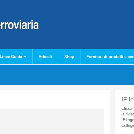
Linee Guida
Articoli
Shop
Fornitori di prodotti e ser
IF I
Clicca
la
rivis
IF
Inge
Collegi