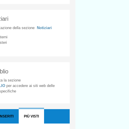
iari
tazione
della
sezione
Notiziari
nterni
steri
blio
a la sezione
BLIO
per accedere ai siti web delle
 specifiche
INSERITI
PIÙ VISTI