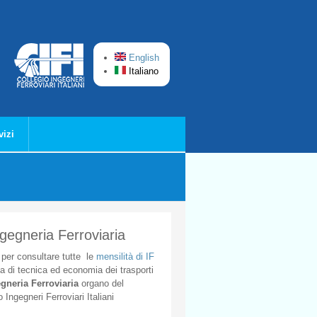
English
Italiano
vizi
ngegneria Ferroviaria
per
consultare
tutte
le
mensilità
di
IF
ta
di
tecnica
ed
economia
dei
trasporti
gneria
Ferroviaria
organo
del
o
Ingegneri
Ferroviari
Italiani