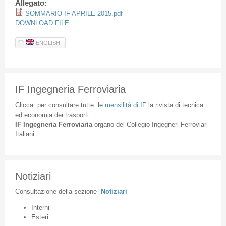
Allegato:
SOMMARIO IF APRILE 2015.pdf
DOWNLOAD FILE
ENGLISH
IF Ingegneria Ferroviaria
Clicca
per
consultare
tutte
le
mensilità
di
IF
la
rivista
di
tecnica
ed
economia
dei
trasporti
IF
Ingegneria
Ferroviaria
organo
del
Collegio
Ingegneri
Ferroviari
Italiani
Notiziari
Consultazione
della
sezione
Notiziari
Interni
Esteri