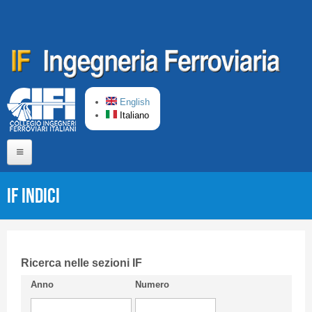
Salta al contenuto principale
English
Italiano
Home
IF Indici
Chi siamo
Comitato di Redazione
CIFI in breve
Ricerca nelle sezioni IF
Anno
Numero
Linee Guida