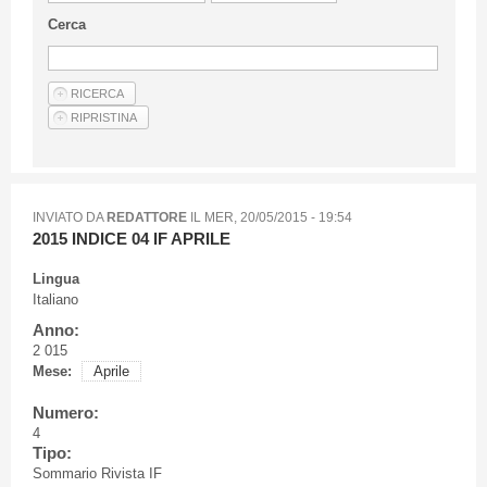
Linee Guida Per Gli Autori
Cerca
Privacy Policy
Articoli
Shop
Fornitori di prodotti e servizi
INVIATO DA
REDATTORE
IL
MER, 20/05/2015 - 19:54
2015 INDICE 04 IF APRILE
Lingua
Italiano
Anno:
2 015
Mese:
Aprile
Numero:
4
Tipo:
Sommario Rivista IF