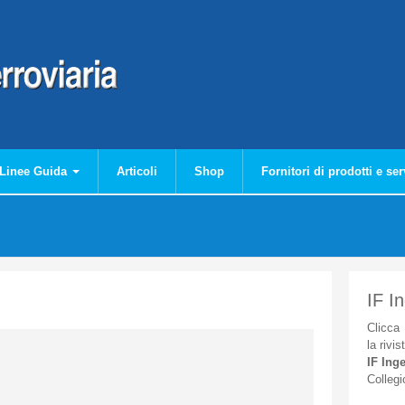
Linee Guida
Articoli
Shop
Fornitori di prodotti e ser
IF I
Clicca
la
rivis
IF
Inge
Collegi