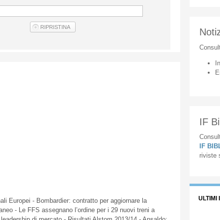
Notiz
Consul
I
E
IF Bi
Consult
IF BI
riviste
ULTIMI 
ali
Europei
- Bombardier:
contratto
per
aggiornare
la
raneo
- Le
FFS
assegnano
l’ordine
per i 29
nuovi
treni
a
leadership
di
mercato
-
Risultati
Alstom
2013/14 -
Ansaldo
: