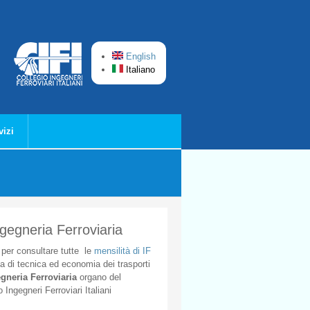
English
Italiano
vizi
ngegneria Ferroviaria
per
consultare
tutte
le
mensilità
di
IF
ta
di
tecnica
ed
economia
dei
trasporti
gneria
Ferroviaria
organo
del
o
Ingegneri
Ferroviari
Italiani