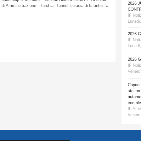
2026 
o
di
Amministrazione
-
Turchia
, Tunnel Eurasia
di
Istanbul: a
CONTR
IF Notiz
Lunedì,
2026 
IF Notiz
Lunedì,
2026 
IF Notiz
Venerdì
Capacit
station
automat
comple
IF Artic
Venerdì