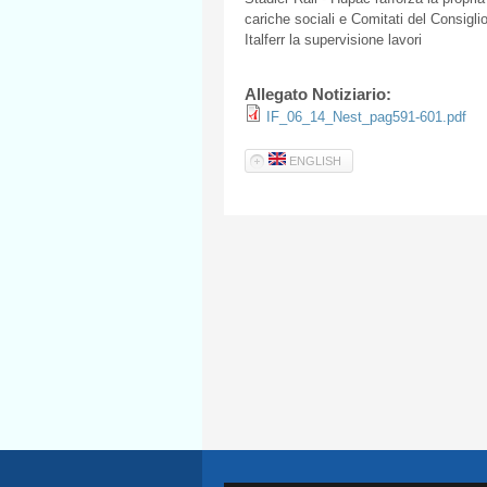
cariche
sociali
e
Comitati
del
Consigli
Italferr
la
supervisione
lavori
Allegato Notiziario:
IF_06_14_Nest_pag591-601.pdf
ENGLISH