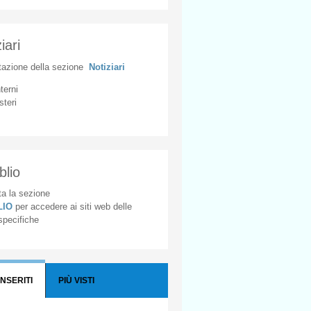
iari
tazione
della
sezione
Notiziari
nterni
steri
blio
a la sezione
BLIO
per accedere ai siti web delle
 specifiche
INSERITI
PIÙ VISTI