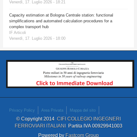
Venerdì, 17. Luglio 2026 - 18:21
Capacity estimation at Bologna Centrale station: functional
simplifications and automated calculation procedures for a
complex transport hub
IF Articoli
Venerdì, 17. Luglio 2026 - 18:00
Privacy Policy
Area Privata
Mappa del sito
© Copyright 2014
CIFI COLLEGIO INGEGNERI
FERROVIARI ITALIANI
Partita IVA 00929941003
Powered by
Fastcom Group