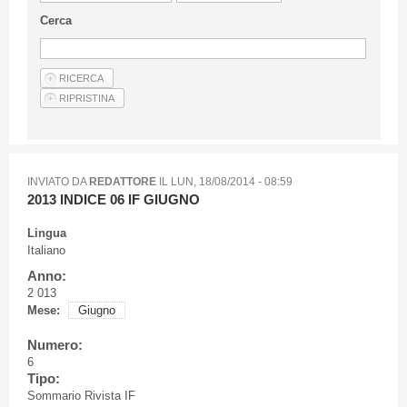
Linee Guida Per Gli Autori
Cerca
Privacy Policy
Articoli
Shop
Fornitori di prodotti e servizi
INVIATO DA
REDATTORE
IL
LUN, 18/08/2014 - 08:59
2013 INDICE 06 IF GIUGNO
Lingua
Italiano
Anno:
2 013
Mese:
Giugno
Numero:
6
Tipo:
Sommario Rivista IF