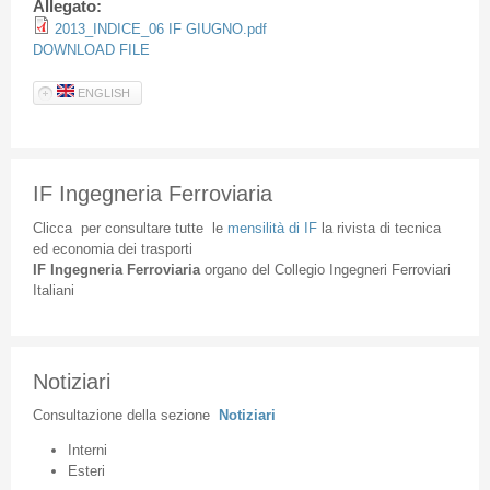
Allegato:
2013_INDICE_06 IF GIUGNO.pdf
DOWNLOAD FILE
ENGLISH
IF Ingegneria Ferroviaria
Clicca
per
consultare
tutte
le
mensilità
di
IF
la
rivista
di
tecnica
ed
economia
dei
trasporti
IF
Ingegneria
Ferroviaria
organo
del
Collegio
Ingegneri
Ferroviari
Italiani
Notiziari
Consultazione
della
sezione
Notiziari
Interni
Esteri