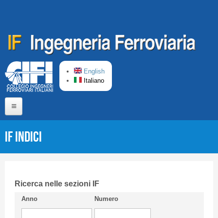
Salta al contenuto principale
English
Italiano
Home
IF Indici
Chi siamo
Comitato di Redazione
CIFI in breve
Ricerca nelle sezioni IF
Anno
Numero
Linee Guida