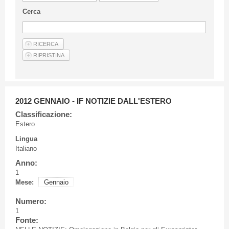
Linee Guida Per Gli Autori
Cerca
Privacy Policy
Articoli
Shop
Fornitori di prodotti e servizi
2012 GENNAIO - IF NOTIZIE DALL'ESTERO
Classificazione:
Estero
Lingua
Italiano
Anno:
1
Mese:
Gennaio
Numero:
1
Fonte: