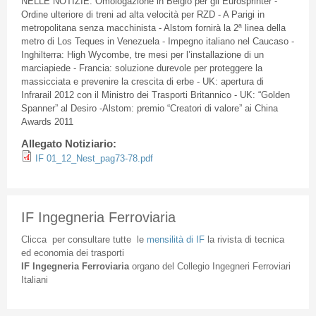
NELLE NOTIZIE: Omologazione in Belgio per gli Eurosprinter -
Ordine ulteriore di treni ad alta velocità per RZD - A Parigi in
metropolitana senza macchinista - Alstom fornirà la 2ª linea della
metro di Los Teques in Venezuela - Impegno italiano nel Caucaso -
Inghilterra: High Wycombe, tre mesi per l’installazione di un
marciapiede - Francia: soluzione durevole per proteggere la
massicciata e prevenire la crescita di erbe - UK: apertura di
Infrarail 2012 con il Ministro dei Trasporti Britannico - UK: “Golden
Spanner” al Desiro -Alstom: premio “Creatori di valore” ai China
Awards 2011
Allegato Notiziario:
IF 01_12_Nest_pag73-78.pdf
IF Ingegneria Ferroviaria
Clicca
per
consultare
tutte
le
mensilità
di
IF
la
rivista
di
tecnica
ed
economia
dei
trasporti
IF
Ingegneria
Ferroviaria
organo
del
Collegio
Ingegneri
Ferroviari
Italiani