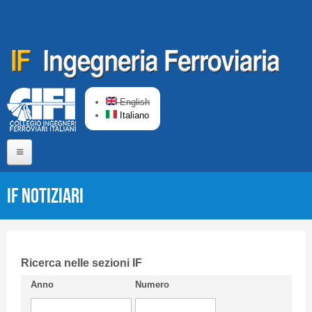
Salta al contenuto principale
English
Italiano
Home
IF Notiziari
Chi siamo
Comitato di Redazione
CIFI in breve
Ricerca nelle sezioni IF
Anno
Numero
Linee Guida