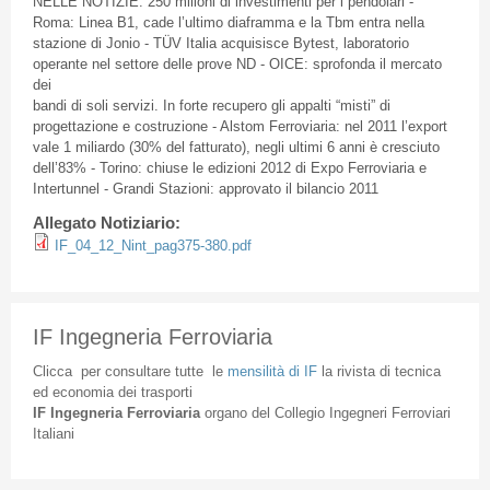
NELLE NOTIZIE: 250 milioni di investimenti per i pendolari -
Roma: Linea B1, cade l’ultimo diaframma e la Tbm entra nella
stazione di Jonio - TÜV Italia acquisisce Bytest, laboratorio
operante nel settore delle prove ND - OICE: sprofonda il mercato
dei
bandi di soli servizi. In forte recupero gli appalti “misti” di
progettazione e costruzione - Alstom Ferroviaria: nel 2011 l’export
vale 1 miliardo (30% del fatturato), negli ultimi 6 anni è cresciuto
dell’83% - Torino: chiuse le edizioni 2012 di Expo Ferroviaria e
Intertunnel - Grandi Stazioni: approvato il bilancio 2011
Allegato Notiziario:
IF_04_12_Nint_pag375-380.pdf
IF Ingegneria Ferroviaria
Clicca
per
consultare
tutte
le
mensilità
di
IF
la
rivista
di
tecnica
ed
economia
dei
trasporti
IF
Ingegneria
Ferroviaria
organo
del
Collegio
Ingegneri
Ferroviari
Italiani