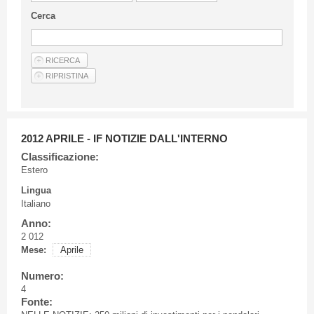
Linee Guida Per Gli Autori
Cerca
Privacy Policy
Articoli
Shop
Fornitori di prodotti e servizi
2012 APRILE - IF NOTIZIE DALL'INTERNO
Classificazione:
Estero
Lingua
Italiano
Anno:
2 012
Mese:
Aprile
Numero:
4
Fonte: