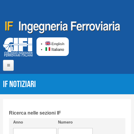
Salta al contenuto principale
English
Italiano
Home
IF Notiziari
Chi siamo
Comitato di Redazione
CIFI in breve
Ricerca nelle sezioni IF
Anno
Numero
Linee Guida