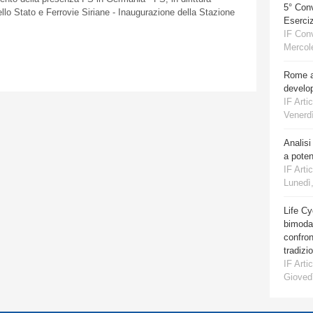
5° Con
dello Stato e Ferrovie Siriane - Inaugurazione della Stazione
Eserciz
IF Con
Mercole
Rome a
develo
IF Artic
Venerdì
Analisi
a poten
IF Artic
Lunedì,
Life Cy
bimodal
confro
tradizi
IF Artic
Giovedì