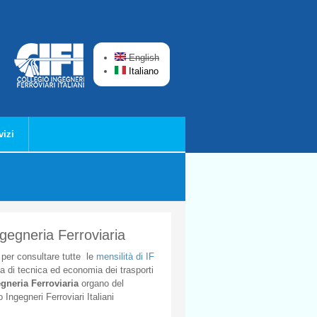
English
Italiano
vizi
ngegneria Ferroviaria
per
consultare
tutte
le
mensilità
di
IF
ta
di
tecnica
ed
economia
dei
trasporti
gneria
Ferroviaria
organo
del
o
Ingegneri
Ferroviari
Italiani