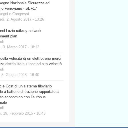
vegno Nazionale Sicurezza ed
io Ferroviario - SEF17
vegni e Congressi
dì, 2. Agosto 2017 - 13:26
nd Lazio railway network
pment plan
oli
, 3. Marzo 2017 - 18:12
 della velocità di un elettrotreno merci
za distribuita su linee ad alta velocità
oli
 5. Giugno 2023 - 16:40
cle Cost di un sistema filoviario
e a batterie di trazione rapportato al
nto economico con l’autobus
onale
oli
, 19. Febbraio 2015 - 10:43