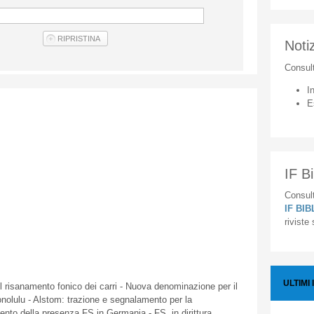
Notiz
Consul
I
E
IF Bi
Consult
IF BI
riviste
ULTIMI 
risanamento fonico dei carri - Nuova denominazione per il
olulu - Alstom: trazione e segnalamento per la
nto della presenza FS in Germania - FS, in dirittura