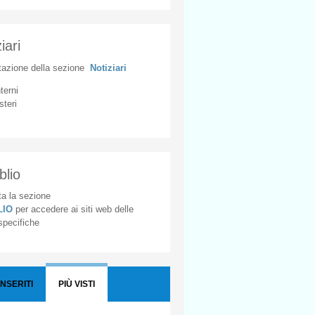
iari
tazione
della
sezione
Notiziari
nterni
steri
blio
a la sezione
BLIO
per accedere ai siti web delle
 specifiche
INSERITI
PIÙ VISTI