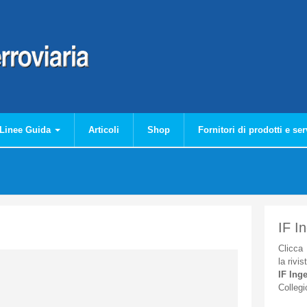
Linee Guida
Articoli
Shop
Fornitori di prodotti e ser
IF I
Clicca
la
rivis
IF
Inge
Collegi