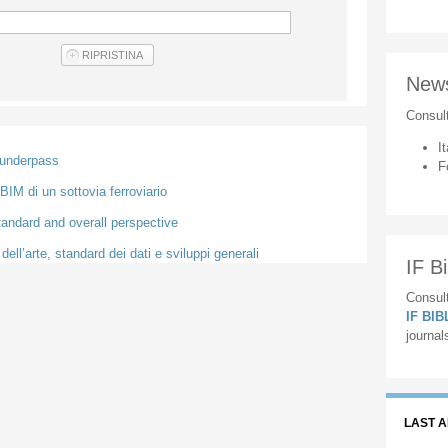
New
Consul
It
 underpass
F
IM di un sottovia ferroviario
tandard and overall perspective
 dell’arte, standard dei dati e sviluppi generali
IF Bi
Consult
IF BI
journal
LAST 