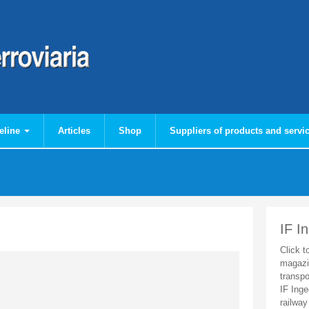
eline
Articles
Shop
Suppliers of products and servi
IF I
Click t
magazi
transpo
IF Inge
railway