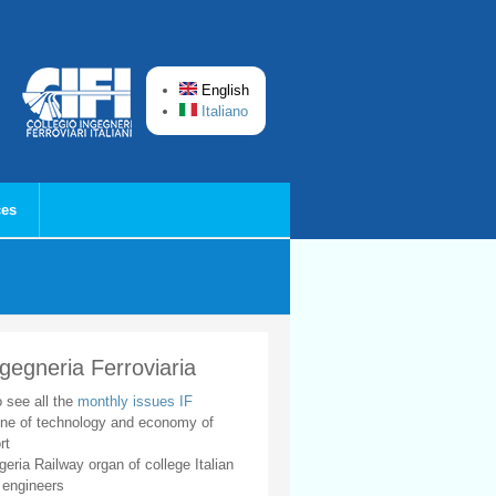
English
Italiano
ces
ngegneria Ferroviaria
o see all the
monthly issues IF
ne of technology and economy of
rt
geria Railway organ of college Italian
 engineers