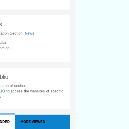
s
tation Section
News
alian
oreign
blio
ation of section
BLIO
to access the websites of specific
s
ADDED
MORE VIEWED