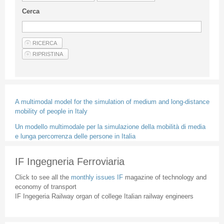
Guideline for authors
Cerca
Privacy & Policy
Articles
Shop
Suppliers of products and services
A multimodal model for the simulation of medium and long-distance
mobility of people in Italy
Un modello multimodale per la simulazione della mobilità di media
e lunga percorrenza delle persone in Italia
IF Ingegneria Ferroviaria
Click to see all the
monthly issues IF
magazine of technology and
economy of transport
IF Ingegeria Railway organ of college Italian railway engineers