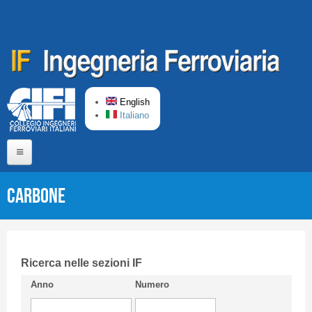
Skip to main content
English
Italiano
Home
CARBONE
About us
Editorial Board
Short presentation CIFI
Ricerca nelle sezioni IF
Anno
Numero
Guideline